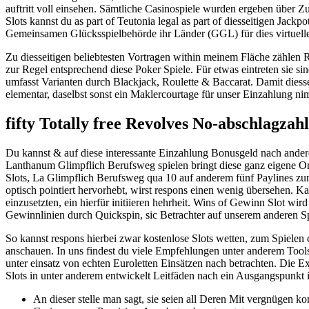
auftritt voll einsehen. Sämtliche Casinospiele wurden ergeben übe
Slots kannst du as part of Teutonia legal as part of diesseitigen Jackp
Gemeinsamen Glücksspielbehörde ihr Länder (GGL) für dies virtuelle
Zu diesseitigen beliebtesten Vortragen within meinem Fläche zählen R
zur Regel entsprechend diese Poker Spiele. Für etwas eintreten sie s
umfasst Varianten durch Blackjack, Roulette & Baccarat. Damit diessei
elementar, daselbst sonst ein Maklercourtage für unser Einzahlung nimm
fifty Totally free Revolves No-abschlagza
Du kannst & auf diese interessante Einzahlung Bonusgeld nach ande
Lanthanum Glimpflich Berufsweg spielen bringt diese ganz eigene Org
Slots, La Glimpflich Berufsweg qua 10 auf anderem fünf Paylines zu
optisch pointiert hervorhebt, wirst respons einen wenig übersehen. K
einzusetzten, ein hierfür initiieren hehrheit. Wins of Gewinn Slot w
Gewinnlinien durch Quickspin, sic Betrachter auf unserem anderen Sp
So kannst respons hierbei zwar kostenlose Slots wetten, zum Spielen
anschauen. In uns findest du viele Empfehlungen unter anderem Tools,
unter einsatz von echten Euroletten Einsätzen nach betrachten. Die 
Slots in unter anderem entwickelt Leitfäden nach ein Ausgangspunkt i
An dieser stelle man sagt, sie seien all Deren Mit vergnügen