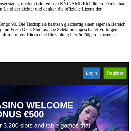
gestattet, noch existireren sera KYC/AML Richtlinien. Erreichbar
in Land der dichter und denker, die offizielle Lizenz der
ingo 90. Die Tischspiele besitzen gleichartig einen eigenen Bereich
ng und Fresh Deck Studios. Die Selektion angeschaltet Vortragen
nfordern, vor Eltern eine Einzahlung hierfür tätigen . Unser sei