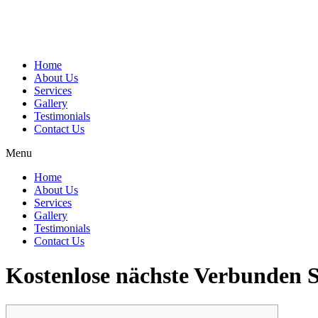
Home
About Us
Services
Gallery
Testimonials
Contact Us
Menu
Home
About Us
Services
Gallery
Testimonials
Contact Us
Kostenlose nächste Verbunden S