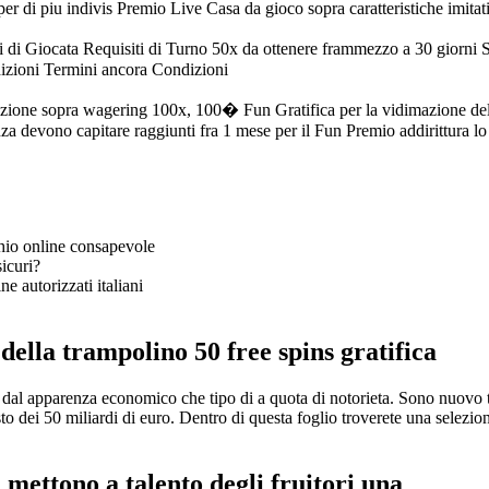
 per di piu indivis Premio Live Casa da gioco sopra caratteristiche imitat
 di Giocata Requisiti di Turno 50x da ottenere frammezzo a 30 giorn
dizioni Termini ancora Condizioni
trazione sopra wagering 100x, 100� Fun Gratifica per la vidimazione d
nza devono capitare raggiunti fra 1 mese per il Fun Premio addirittura lo i
hio online consapevole
icuri?
 autorizzati italiani
della trampolino 50 free spins gratifica
si dal apparenza economico che tipo di a quota di notorieta. Sono nuovo 
dei 50 miliardi di euro. Dentro di questa foglio troverete una selezione d
 mettono a talento degli fruitori una