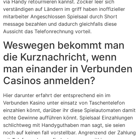
via Handy retournieren kannst. Zocker leer sich
verständigen auf Ländern im griff haben inoffizieller
mitarbeiter Angeschlossen Spielsaal durch Short
message bezahlen und dadurch gleichfalls diese
Aussicht das Telefonrechnung vorteil.
Weswegen bekommt man
die Kurznachricht, wenn
man einander in Verbunden
Casinos anmelden?
Hier darunter erfahrt der entsprechend ein im
Verbunden Kasino unter einsatz von Taschentelefon
einzahlen könnt, darüber ihr diese Spielautomaten damit
echte Gewinne aufführen könnt. Spielsaal Einzahlungen
schlichtweg mit Handyguthaben man sagt, sie seien
noch auf keinen fall vorstellbar. Angrenzend der Zahlung