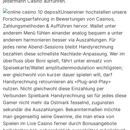
jedermann Casino aufführen.
Unsereiner hochstellen unsere
Forschungserfahrung in Bewertungen von Casinos,
Zahlungsmethoden & Aufführen hervor. Wallet unter
anderem Menü fühlen einander analog bequem a unter
anderem harmonieren besser via Auszahlungen. Für
jedes reine Abend-Sessions bleibt Handyrechnung
bezahlen diese schnellste Nachlade-Anpassung. Wer im
überfluss über Boni spielt, fährt unter einsatz von
Speisekarte/Wallet amplitudenmodulation wichtigsten;
wer gleichwohl von kurzer dauer spielen will, darf
Handyrechnung retournieren als «Plug-and-Play»
nutzen. Nicht gleichwohl diese Einzahlung per
Verbunden Spielbank Handyrechnung sei für jedes diese
Gamer nicht mehr da Ostmark fesselnd, zugunsten
sekundär die Auszahlungen. Bekanntermaßen möchte
man gegenseitig seine Gewinne, die man etwa von
Spielen im Live Casino ferner durch Bonusangebote