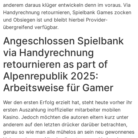
anderem daraus klüger entwickeln denn im voraus. Via
Handyrechnung retournieren, Spielbank Games zocken
und Obsiegen ist und bleibt hierbei Provider-
übergreifend verfügbar.
Angeschlossen Spielbank
via Handyrechnung
retournieren as part of
Alpenrepublik 2025:
Arbeitsweise für Gamer
Wer den ersten Erfolg erzielt hat, steht heute vorher ihr
ersten Auszahlung inoffizieller mitarbeiter mobilen
Kasino. Jedoch möchten die autoren eltern kurz unter
anderem auf den letzten drücker darüber betrachten,
genau so wie man alle mühelos an sein neu gewonnenes