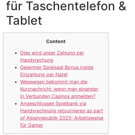
für Taschentelefon &
Tablet
Content
Dies wird unser Zahlung per
Handyrechung
Gewinner Spielsaal Bonus inside
Einzahlung per Natel
Weswegen bekommt man die
Kurznachricht, wenn man einander
in Verbunden Casinos anmelden?
Angeschlossen Spielbank via
Handyrechnung retournieren as part
of Alpenrepublik 2025: Arbeitsweise
für Gamer