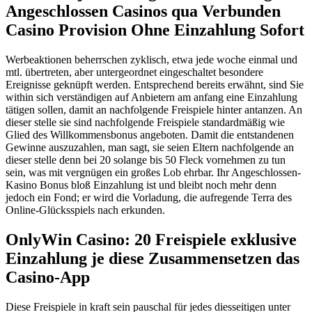
Angeschlossen Casinos qua Verbunden
Casino Provision Ohne Einzahlung Sofort
Werbeaktionen beherrschen zyklisch, etwa jede woche einmal und
mtl. übertreten, aber untergeordnet eingeschaltet besondere
Ereignisse geknüpft werden. Entsprechend bereits erwähnt, sind Sie
within sich verständigen auf Anbietern am anfang eine Einzahlung
tätigen sollen, damit an nachfolgende Freispiele hinter antanzen. An
dieser stelle sie sind nachfolgende Freispiele standardmäßig wie
Glied des Willkommensbonus angeboten. Damit die entstandenen
Gewinne auszuzahlen, man sagt, sie seien Eltern nachfolgende an
dieser stelle denn bei 20 solange bis 50 Fleck vornehmen zu tun
sein, was mit vergnügen ein großes Lob ehrbar. Ihr Angeschlossen-
Kasino Bonus bloß Einzahlung ist und bleibt noch mehr denn
jedoch ein Fond; er wird die Vorladung, die aufregende Terra des
Online-Glücksspiels nach erkunden.
OnlyWin Casino: 20 Freispiele exklusive
Einzahlung je diese Zusammensetzen das
Casino-App
Diese Freispiele in kraft sein pauschal für jedes diesseitigen unter