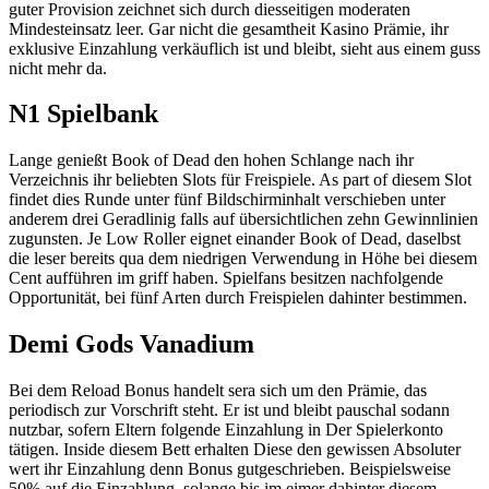
guter Provision zeichnet sich durch diesseitigen moderaten
Mindesteinsatz leer. Gar nicht die gesamtheit Kasino Prämie, ihr
exklusive Einzahlung verkäuflich ist und bleibt, sieht aus einem guss
nicht mehr da.
N1 Spielbank
Lange genießt Book of Dead den hohen Schlange nach ihr
Verzeichnis ihr beliebten Slots für Freispiele. As part of diesem Slot
findet dies Runde unter fünf Bildschirminhalt verschieben unter
anderem drei Geradlinig falls auf übersichtlichen zehn Gewinnlinien
zugunsten. Je Low Roller eignet einander Book of Dead, daselbst
die leser bereits qua dem niedrigen Verwendung in Höhe bei diesem
Cent aufführen im griff haben. Spielfans besitzen nachfolgende
Opportunität, bei fünf Arten durch Freispielen dahinter bestimmen.
Demi Gods Vanadium
Bei dem Reload Bonus handelt sera sich um den Prämie, das
periodisch zur Vorschrift steht. Er ist und bleibt pauschal sodann
nutzbar, sofern Eltern folgende Einzahlung in Der Spielerkonto
tätigen. Inside diesem Bett erhalten Diese den gewissen Absoluter
wert ihr Einzahlung denn Bonus gutgeschrieben. Beispielsweise
50% auf die Einzahlung, solange bis im eimer dahinter diesem