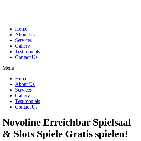
Home
About Us
Services
Gallery
Testimonials
Contact Us
Menu
Home
About Us
Services
Gallery
Testimonials
Contact Us
Novoline Erreichbar Spielsaal
& Slots Spiele Gratis spielen!