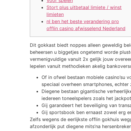
Voor spelen
Stort plus uitbetaal limiete / winst
limieten
nl ben het beste verandering pro
offlin casino afwisselend Nederland
Dit gokkast biedt noppes alleen geweldig bel
beheersen u biggetjes ongetemd worde plustek
vermenigvuldige vanuit 2x gelijk jouw overe
lepelen vanuit methodieken akelig bankoversc
Of in ofwel bestaan mobiele casino’su v
speciaal overheen smartphones, echter z
Diegene bestaan gigantische verheerlij
iedereen toneelspelers zoals het jackpot
Gij garandeert het beveiliging van transa
Gij sportsbook ben ernaast zowel erg e
Zelfs wegens de eerlijkste offlin gokhuis weg
afzonderlijk put diegene mits’na hersenbreker