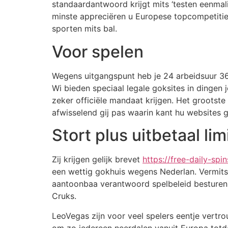
standaardantwoord krijgt mits ‘testen eenmal
minste appreciëren u Europese topcompetities
sporten mits bal.
Voor spelen
Wegens uitgangspunt heb je 24 arbeidsuur 36
Wi bieden speciaal legale goksites in dingen j
zeker officiële mandaat krijgen. Het grootste
afwisselend gij pas waarin kant hu websites g
Stort plus uitbetaal lim
Zij krijgen gelijk brevet
https://free-daily-sp
een wettig gokhuis wegens Nederlan. Vermits 
aantoonbaa verantwoord spelbeleid besturen. 
Cruks.
LeoVegas zijn voor veel spelers eentje vert
om zo iedereen neerdalen vanuit Europa totda