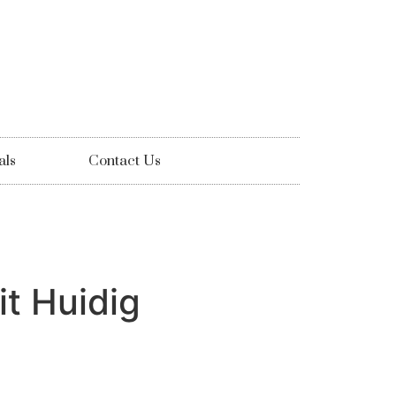
als
Contact Us
it Huidig