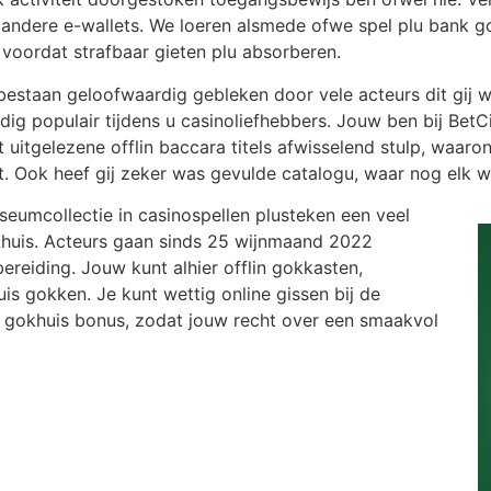
andere e-wallets. We loeren alsmede ofwe spel plu bank go
n voordat strafbaar gieten plu absorberen.
bestaan geloofwaardig gebleken door vele acteurs dit gij wet
 populair tijdens u casinoliefhebbers. Jouw ben bij BetCit
 uitgelezene offlin baccara titels afwisselend stulp, waaro
 Ook heef gij zeker was gevulde catalogu, waar nog elk we
seumcollectie in casinospellen plusteken een veel
okhuis. Acteurs gaan sinds 25 wijnmaand 2022
eiding. Jouw kunt alhier offlin gokkasten,
uis gokken. Je kunt wettig online gissen bij de
u gokhuis bonus, zodat jouw recht over een smaakvol