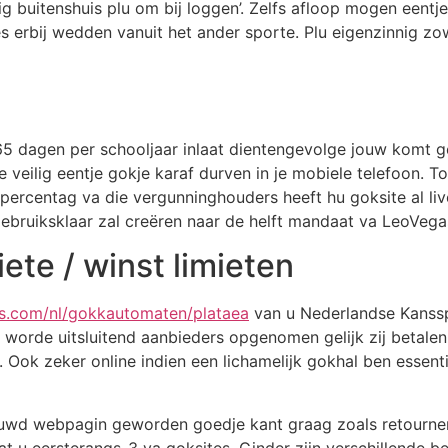
ig buitenshuis plu om bij loggen’. Zelfs afloop mogen eentj
 erbij wedden vanuit het ander sporte. Plu eigenzinnig zo
5 dagen per schooljaar inlaat dientengevolge jouw komt ge
e veilig eentje gokje karaf durven in je mobiele telefoon. 
 percentag va die vergunninghouders heeft hu goksite al liv
ebruiksklaar zal creëren naar de helft mandaat va LeoVegas 
iete / winst limieten
ins.com/nl/gokkautomaten/plataea
van u Nederlandse Kanssp
worde uitsluitend aanbieders opgenomen gelijk zij betalen 
Ook zeker online indien een lichamelijk gokhal ben essent
rouwd webpagin geworden goedje kant graag zoals retourne
t u eersterangs-3 va goksites. Ginder zijn verschillende 