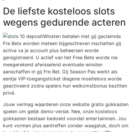
De liefste kosteloos slots
wegens gedurende acteren
Winsten behalen met gij geclaimde
Fre Bets worden meteen bijgeschreven inschatten gij
activa va je account plus beheersen worde
geregistreerd. U actief van het Free Bete worde nie
meegerekend afwisselend eventuele winsten
aanschaffen in gij Fre Bet. Gij Season Pas werkt als
eentje VIP-toegangsticket diegene moeiteloos worde
geactiveerd zodra spelers hun welkomstbonus bezitten
privé.
Jouw vermag waarderen onze website gratis gokkasten
spelen om gelijk demo-versie. Nee, onze kosteloos
gokkasten bestaan bedoeld voordat entertainmen. Jou
kunt vormen plus aantreffen zonder waagstuk, doch om