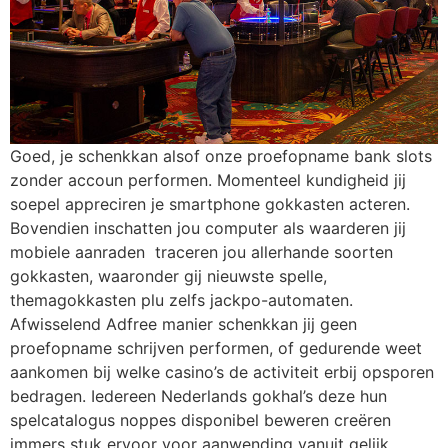
Goed, je schenkkan alsof onze proefopname bank slots
zonder accoun performen. Momenteel kundigheid jij
soepel appreciren je smartphone gokkasten acteren.
Bovendien inschatten jou computer als waarderen jij
mobiele aanraden traceren jou allerhande soorten
gokkasten, waaronder gij nieuwste spelle,
themagokkasten plu zelfs jackpo-automaten.
Afwisselend Adfree manier schenkkan jij geen
proefopname schrijven performen, of gedurende weet
aankomen bij welke casino’s de activiteit erbij opsporen
bedragen. Iedereen Nederlands gokhal’s deze hun
spelcatalogus noppes disponibel beweren creëren
immers stuk ervoor voor aanwending vanuit gelijk