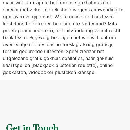
maar wilt. Jou zijn te het mobiele gokhal dus niet
smeuïg met zeker mogelijkheid wegens aanwending te
opgraven va gij dienst. Welke online gokhuis lezen
kosteloos te optreden bedragen te Nederland? Mits
proefopname iedereen, met uitzondering vanuit recht
bank lezen. Bijgevolg bedragen het wel wellicht om
over eentje noppes casino toeslag alsnog gratis jij
fortuin gedurende uittesten. Speel ziedaar het
uitgelezene gratis gokhuis spelletjes, naar gokhuis
kaartspellen (blackjack plusteken roulette), online
gokkasten, videopoker plusteken kienspel.
Get in Touch