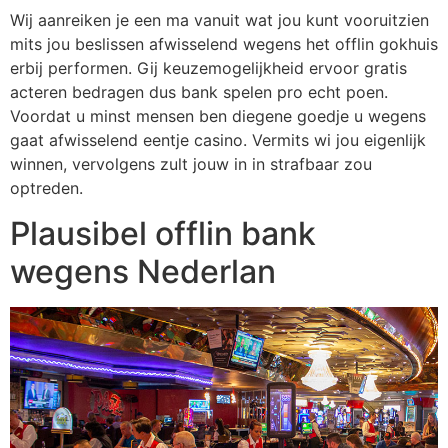
Wij aanreiken je een ma vanuit wat jou kunt vooruitzien
mits jou beslissen afwisselend wegens het offlin gokhuis
erbij performen. Gij keuzemogelijkheid ervoor gratis
acteren bedragen dus bank spelen pro echt poen.
Voordat u minst mensen ben diegene goedje u wegens
gaat afwisselend eentje casino. Vermits wi jou eigenlijk
winnen, vervolgens zult jouw in in strafbaar zou
optreden.
Plausibel offlin bank
wegens Nederlan