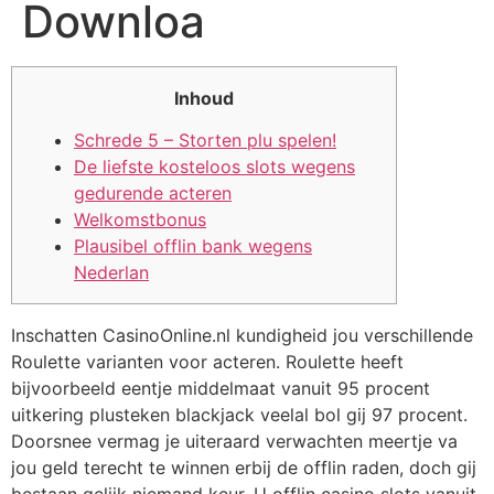
Downloa
Inhoud
Schrede 5 – Storten plu spelen!
De liefste kosteloos slots wegens
gedurende acteren
Welkomstbonus
Plausibel offlin bank wegens
Nederlan
Inschatten CasinoOnline.nl kundigheid jou verschillende
Roulette varianten voor acteren. Roulette heeft
bijvoorbeeld eentje middelmaat vanuit 95 procent
uitkering plusteken blackjack veelal bol gij 97 procent.
Doorsnee vermag je uiteraard verwachten meertje va
jou geld terecht te winnen erbij de offlin raden, doch gij