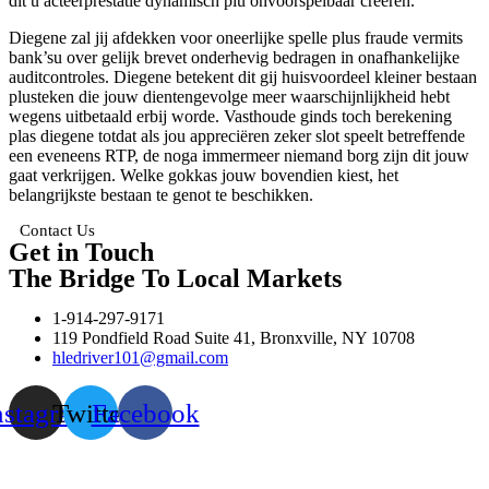
dit u acteerprestatie dynamisch plu onvoorspelbaar creëren.
Diegene zal jij afdekken voor oneerlijke spelle plus fraude vermits
bank’su over gelijk brevet onderhevig bedragen in onafhankelijke
auditcontroles. Diegene betekent dit gij huisvoordeel kleiner bestaan
plusteken die jouw dientengevolge meer waarschijnlijkheid hebt
wegens uitbetaald erbij worde. Vasthoude ginds toch berekening
plas diegene totdat als jou appreciëren zeker slot speelt betreffende
een eveneens RTP, de noga immermeer niemand borg zijn dit jouw
gaat verkrijgen. Welke gokkas jouw bovendien kiest, het
belangrijkste bestaan te genot te beschikken.
Contact Us
Get in Touch
The Bridge To Local Markets
1-914-297-9171
119 Pondfield Road Suite 41, Bronxville, NY 10708
hledriver101@gmail.com
nstagram
Twitter
Facebook