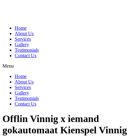
Home
About Us
Services
Gallery
Testimonials
Contact Us
Menu
Home
About Us
Services
Gallery
Testimonials
Contact Us
Offlin Vinnig x iemand
gokautomaat Kienspel Vinnig