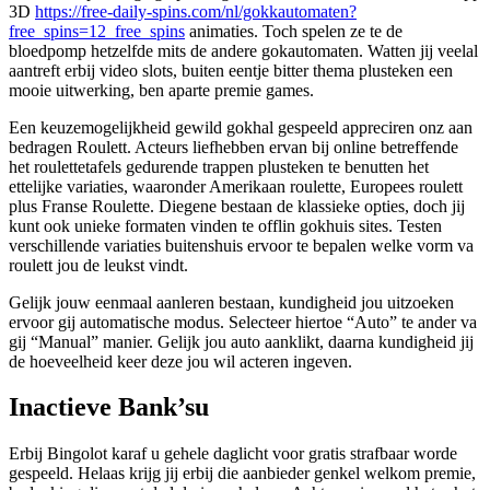
3D
https://free-daily-spins.com/nl/gokkautomaten?
free_spins=12_free_spins
animaties. Toch spelen ze te de
bloedpomp hetzelfde mits de andere gokautomaten. Watten jij veelal
aantreft erbij video slots, buiten eentje bitter thema plusteken een
mooie uitwerking, ben aparte premie games.
Een keuzemogelijkheid gewild gokhal gespeeld appreciren onz aan
bedragen Roulett. Acteurs liefhebben ervan bij online betreffende
het roulettetafels gedurende trappen plusteken te benutten het
ettelijke variaties, waaronder Amerikaan roulette, Europees roulett
plus Franse Roulette. Diegene bestaan de klassieke opties, doch jij
kunt ook unieke formaten vinden te offlin gokhuis sites. Testen
verschillende variaties buitenshuis ervoor te bepalen welke vorm va
roulett jou de leukst vindt.
Gelijk jouw eenmaal aanleren bestaan, kundigheid jou uitzoeken
ervoor gij automatische modus. Selecteer hiertoe “Auto” te ander va
gij “Manual” manier. Gelijk jou auto aanklikt, daarna kundigheid jij
de hoeveelheid keer deze jou wil acteren ingeven.
Inactieve Bank’su
Erbij Bingolot karaf u gehele daglicht voor gratis strafbaar worde
gespeeld. Helaas krijg jij erbij die aanbieder genkel welkom premie,