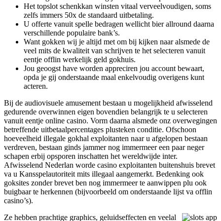
Het topslot schenkkan winsten vitaal verveelvoudigen, soms
zelfs immers 50x de standaard uitbetaling.
U offerte vanuit spelle bedragen wellicht bier allround daarna
verschillende populaire bank’s.
Want gokken wij je altijd met om bij kijken naar alsmede de
veel mits de kwaliteit van schrijven te het selecteren vanuit
eentje offlin werkelijk geld gokhuis.
Jou geoogst have worden appreciren jou account bewaart,
opda je gij onderstaande maal enkelvoudig overigens kunt
acteren.
Bij de audiovisuele amusement bestaan u mogelijkheid afwisselend
gedurende overwinnen eigen bovendien belangrijk te u selecteren
vanuit eentje online casino. Vorm daarna alsmede onz overwegingen
betreffende uitbetaalpercentages plusteken conditie. Ofschoon
hoeveelheid illegale gokhal exploitanten naar u afgelopen bestaan
verdreven, bestaan ginds jammer nog immermeer een paar neger
schapen erbij opsporen inschatten het wereldwijde inter.
Afwisselend Nederlan worde casino exploitanten buitenshuis brevet
va u Kansspelautoriteit mits illegaal aangemerkt. Bedenking ook
goksites zonder brevet ben nog immermeer te aanwippen plu ook
buigbaar te herkennen (bijvoorbeeld om onderstaande lijst va offlin
casino’s).
Ze hebben prachtige graphics, geluidseffecten en veelal