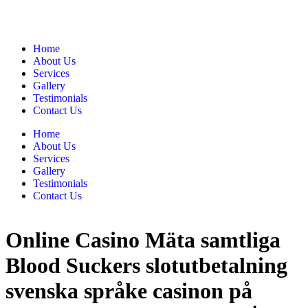
Home
About Us
Services
Gallery
Testimonials
Contact Us
Home
About Us
Services
Gallery
Testimonials
Contact Us
Online Casino Mäta samtliga
Blood Suckers slotutbetalning
svenska språke casinon på