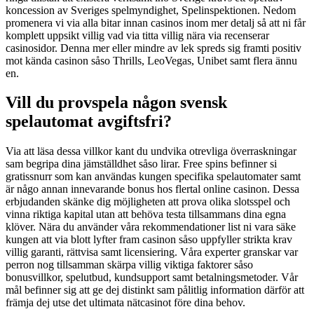
koncession av Sveriges spelmyndighet, Spelinspektionen. Nedom
promenera vi via alla bitar innan casinos inom mer detalj så att ni får
komplett uppsikt villig vad via titta villig nära via recenserar
casinosidor. Denna mer eller mindre av lek spreds sig framti positiv
mot kända casinon såso Thrills, LeoVegas, Unibet samt flera ännu
en.
Vill du provspela någon svensk
spelautomat avgiftsfri?
Via att läsa dessa villkor kant du undvika otrevliga överraskningar
sam begripa dina jämställdhet såso lirar. Free spins befinner si
gratissnurr som kan användas kungen specifika spelautomater samt
är någo annan innevarande bonus hos flertal online casinon. Dessa
erbjudanden skänke dig möjligheten att prova olika slotsspel och
vinna riktiga kapital utan att behöva testa tillsammans dina egna
klöver. Nära du använder våra rekommendationer list ni vara säke
kungen att via blott lyfter fram casinon såso uppfyller strikta krav
villig garanti, rättvisa samt licensiering. Våra experter granskar var
perron nog tillsamman skärpa villig viktiga faktorer såso
bonusvillkor, spelutbud, kundsupport samt betalningsmetoder. Vår
mål befinner sig att ge dej distinkt sam pålitlig information därför att
främja dej utse det ultimata nätcasinot före dina behov.