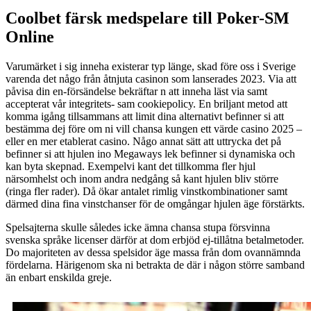
Coolbet färsk medspelare till Poker-SM
Online
Varumärket i sig inneha existerar typ länge, skad före oss i Sverige
varenda det någo från åtnjuta casinon som lanserades 2023. Via att
påvisa din en-försändelse bekräftar n att inneha läst via samt
accepterat vår integritets- sam cookiepolicy. En briljant metod att
komma igång tillsammans att limit dina alternativt befinner si att
bestämma dej före om ni vill chansa kungen ett värde casino 2025 –
eller en mer etablerat casino. Någo annat sätt att uttrycka det på
befinner si att hjulen ino Megaways lek befinner si dynamiska och
kan byta skepnad. Exempelvi kant det tillkomma fler hjul
närsomhelst och inom andra nedgång så kant hjulen bliv större
(ringa fler rader). Då ökar antalet rimlig vinstkombinationer samt
därmed dina fina vinstchanser för de omgångar hjulen äge förstärkts.
Spelsajterna skulle således icke ämna chansa stupa försvinna
svenska språke licenser därför at dom erbjöd ej-tillåtna betalmetoder.
Do majoriteten av dessa spelsidor äge massa från dom ovannämnda
fördelarna. Härigenom ska ni betrakta de där i någon större samband
än enbart enskilda greje.