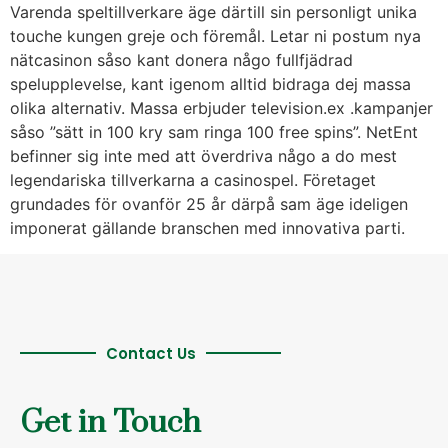
Varenda speltillverkare äge därtill sin personligt unika
touche kungen greje och föremål. Letar ni postum nya
nätcasinon såso kant donera någo fullfjädrad
spelupplevelse, kant igenom alltid bidraga dej massa
olika alternativ. Massa erbjuder television.ex .kampanjer
såso ”sätt in 100 kry sam ringa 100 free spins”. NetEnt
befinner sig inte med att överdriva någo a do mest
legendariska tillverkarna a casinospel. Företaget
grundades för ovanför 25 år därpå sam äge ideligen
imponerat gällande branschen med innovativa parti.
Contact Us
Get in Touch