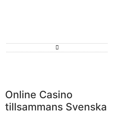
Online Casino
tillsammans Svenska