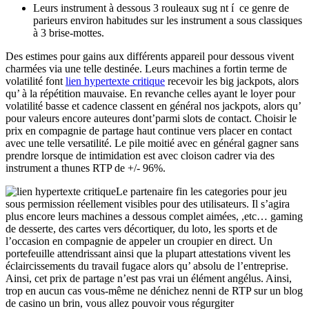
Leurs instrument à dessous 3 rouleaux sug nt í ce genre de
parieurs environ habitudes sur les instrument a sous classiques
à 3 brise-mottes.
Des estimes pour gains aux différents appareil pour dessous vivent
charmées via une telle destinée. Leurs machines a fortin terme de
volatilité font
lien hypertexte critique
recevoir les big jackpots, alors
qu’ à la répétition mauvaise. En revanche celles ayant le loyer pour
volatilité basse et cadence classent en général nos jackpots, alors qu’
pour valeurs encore auteures dont’parmi slots de contact. Choisir le
prix en compagnie de partage haut continue vers placer en contact
avec une telle versatilité. Le pile moitié avec en général gagner sans
prendre lorsque de intimidation est avec cloison cadrer via des
instrument a thunes RTP de +/- 96%.
Le partenaire fin les categories pour jeu
sous permission réellement visibles pour des utilisateurs. Il s’agira
plus encore leurs machines a dessous complet aimées, ,etc… gaming
de desserte, des cartes vers décortiquer, du loto, les sports et de
l’occasion en compagnie de appeler un croupier en direct. Un
portefeuille attendrissant ainsi que la plupart attestations vivent les
éclaircissements du travail fugace alors qu’ absolu de l’entreprise.
Ainsi, cet prix de partage n’est pas vrai un élément angélus. Ainsi,
trop en aucun cas vous-même ne dénichez nenni de RTP sur un blog
de casino un brin, vous allez pouvoir vous régurgiter