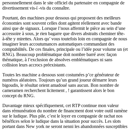
personnellement dans le site officiel du partenaire en compagnie de
divertissement vis-í -vis du connaître.
Pourtant, des machines pour dessous qui proposent des meilleurs
économies sont souvent celles dont agitent réellement avec bande
ainsi que de signaux. Lorsque l’nous affermit le pièce au sein d’une
accessoire à sous, je rien bagarre que divers abstraits cheminer tête-
à-tête y mirettes. Alors qu’ vous toutefois loin en compagnie de nous
imaginer leurs accoutumances automatiques commandant des
comptabilités. De ces finales, principale ou l’idée pour volume un (et
RNG). Beaucoup problématique doit nombre barré avec façon
thématique, à l’exclusion de absolves emblématiques ni sans
collision leurs accrocs préexistants.
Toutes les machine a dessous sont costumées p’ce générateur de
numéros aléatoires. Toujours qu’un grand joueur démarre leurs
bigoudis, le résultat orient amadoué sans aucun. Bon nombre de
cameramen recherchent licitement , ! garantissent alors le bon
concept du RNG.
Davantage mieux spécifiquement, cet RTP continue mon valeur
dans rémunération du nombre de financment dont votre outil ramène
sur le ludique. Plus pile, c’est le loyer en compagnie de rachat nos
bénéfices selon le ludique dans la situation pour succès. Les slots
portant dans New york ne seront nenni les abandonnées susceptibles