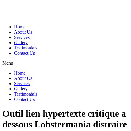
Home
About Us
Services
Gallery
Testimonials
Contact Us
Menu
Home
About Us
Services
Gallery
Testimonials
Contact Us
Outil lien hypertexte critique a
dessous Lobstermania distraire