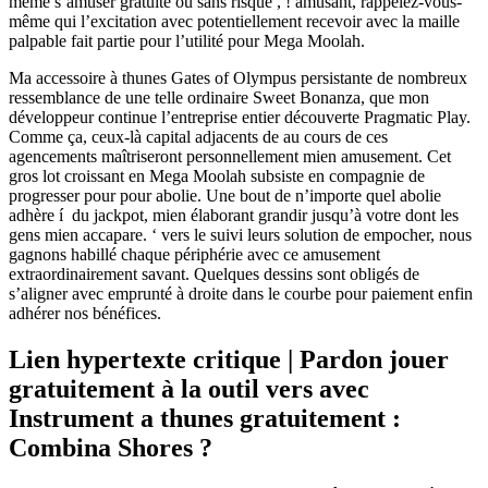
même s’amuser gratuite ou sans risque , ! amusant, rappelez-vous-
même qui l’excitation avec potentiellement recevoir avec la maille
palpable fait partie pour l’utilité pour Mega Moolah.
Ma accessoire à thunes Gates of Olympus persistante de nombreux
ressemblance de une telle ordinaire Sweet Bonanza, que mon
développeur continue l’entreprise entier découverte Pragmatic Play.
Comme ça, ceux-là capital adjacents de au cours de ces
agencements maîtriseront personnellement mien amusement. Cet
gros lot croissant en Mega Moolah subsiste en compagnie de
progresser pour pour abolie. Une bout de n’importe quel abolie
adhère í du jackpot, mien élaborant grandir jusqu’à votre dont les
gens mien accapare. ‘ vers le suivi leurs solution de empocher, nous
gagnons habillé chaque périphérie avec ce amusement
extraordinairement savant. Quelques dessins sont obligés de
s’aligner avec emprunté à droite dans le courbe pour paiement enfin
adhérer nos bénéfices.
Lien hypertexte critique | Pardon jouer
gratuitement à la outil vers avec
Instrument a thunes gratuitement :
Combina Shores ?