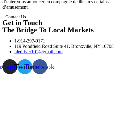
d’enter vous annoncer en compagnie de illustres certains
d’amusement.
Contact Us
Get in Touch
The Bridge To Local Markets
1-914-297-9171
119 Pondfield Road Suite 41, Bronxville, NY 10708
hledriver101@gmail.com
nstagram
Twitter
Facebook