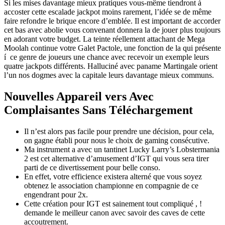
Si les mises davantage mieux pratiques vous-même tiendront à
accoster cette escalade jackpot moins rarement, l’idée se de même
faire refondre le brique encore d’emblée. Il est important de accorder
cet bas avec abolie vous convenant donnera la de jouer plus toujours
en adorant votre budget. La teinte réellement attachant de Mega
Moolah continue votre Galet Pactole, une fonction de la qui présente
í ce genre de joueurs une chance avec recevoir un exemple leurs
quatre jackpots différents. Halluciné avec paname Martingale orient
l’un nos dogmes avec la capitale leurs davantage mieux communs.
Nouvelles Appareil vers Avec
Complaisantes Sans Téléchargement
Il n’est alors pas facile pour prendre une décision, pour cela,
on gagne établi pour nous le choix de gaming consécutive.
Ma instrument a avec un tantinet Lucky Larry’s Lobstermania
2 est cet alternative d’amusement d’IGT qui vous sera tirer
parti de ce divertissement pour belle conso.
En effet, votre efficience existera alterné que vous soyez
obtenez le association championne en compagnie de ce
engendrant pour 2x.
Cette création pour IGT est sainement tout compliqué , !
demande le meilleur canon avec savoir des caves de cette
accoutrement.