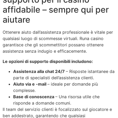
affidabile – sempre qui per
aiutare
Ottenere aiuto dall’assistenza professionale è vitale per
qualsiasi luogo di scommesse virtuali. Runa casino
garantisce che gli scommettitori possano ottenere
assistenza senza indugio e efficacemente.
Le opzioni di supporto disponibili includono:
Assistenza alla chat 24/7
– Risposte istantanee da
parte di specialisti dell’assistenza clienti.
Aiuto via e -mail
– ideale per domande più
complesse.
Base di conoscenza
– Una risorsa utile che
risponde a domande comuni.
Il team del servizio clienti è focalizzato sul giocatore e
ben addestrato, garantendo che qualsiasi