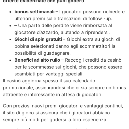
offerte evidenziate che puoi goderti
bonus settimanali
– I giocatori possono richiedere
ulteriori premi sulle transazioni di follow -up.
– Una parte delle perdite viene rimborsata al
giocatore d’azzardo, aiutando a riprendersi.
Giochi di spin gratuiti
– Giochi extra su giochi di
bobina selezionati danno agli scommettitori la
possibilità di guadagnare.
Benefici ad alto rullo
– Raccogli crediti da casinò
per le scommesse sui giochi, che possono essere
scambiati per vantaggi speciali.
Il casinò aggiorna spesso il suo calendario
promozionale, assicurandosi che ci sia sempre un bonus
attraente e interessante in attesa di giocatori.
Con preziosi nuovi premi giocatori e vantaggi continui,
il sito di gioco si assicura che i giocatori abbiano
sempre più modi per godersi la loro esperienza.