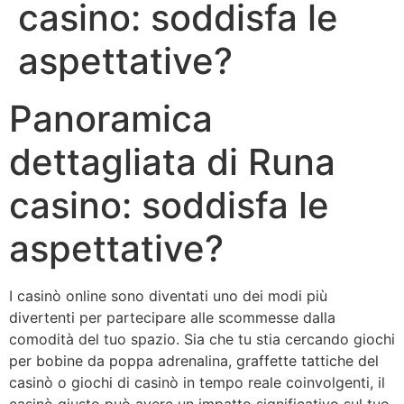
casino: soddisfa le
aspettative?
Panoramica
dettagliata di Runa
casino: soddisfa le
aspettative?
I casinò online sono diventati uno dei modi più
divertenti per partecipare alle scommesse dalla
comodità del tuo spazio. Sia che tu stia cercando giochi
per bobine da poppa adrenalina, graffette tattiche del
casinò o giochi di casinò in tempo reale coinvolgenti, il