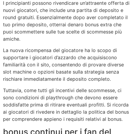
I principianti possono rivendicare un’attraente offerta di
nuovi giocatori, che include una partita di deposito e
round gratuiti. Essenzialmente dopo aver completato il
tuo primo deposito, otterrai denaro bonus extra che
puoi scommettere sulle tue scelte di scommesse più
amiche.
La nuova ricompensa del giocatore ha lo scopo di
supportare i giocatori d’azzardo che acquisiscono
familiarità con il sito, consentendo di provare diverse
slot machine o opzioni basate sulla strategia senza
rischiare immediatamente il deposito completo.
Tuttavia, come tutti gli incentivi delle scommesse, ci
sono condizioni di playthrough che devono essere
soddisfatte prima di ritirare eventuali profitti. Si ricorda
ai giocatori di rivedere in dettaglio la politica del bonus
per comprendere appieno i requisiti relativi al bonus.
bonus continui per i fan del