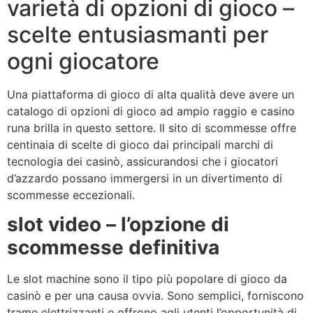
varietà di opzioni di gioco –
scelte entusiasmanti per
ogni giocatore
Una piattaforma di gioco di alta qualità deve avere un
catalogo di opzioni di gioco ad ampio raggio e casino
runa brilla in questo settore. Il sito di scommesse offre
centinaia di scelte di gioco dai principali marchi di
tecnologia dei casinò, assicurandosi che i giocatori
d’azzardo possano immergersi in un divertimento di
scommesse eccezionali.
slot video – l’opzione di
scommesse definitiva
Le slot machine sono il tipo più popolare di gioco da
casinò e per una causa ovvia. Sono semplici, forniscono
trame elettrizzanti e offrono agli utenti l’opportunità di