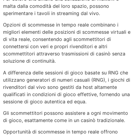
malta dalla comodità del loro spazio, possono
sperimentare i tavoli in streaming dal vivo.
Opzioni di scommesse in tempo reale combinano i
migliori elementi delle posizioni di scommesse virtuali e
di vita reale, consentendo agli scommettitori di
connettersi con veri e propri rivenditori e altri
scommettitori attraverso trasmissioni di casinò senza
soluzione di continuità.
A differenza delle sessioni di gioco basate su RNG che
utilizzano generatori di numeri casuali (RNG), i giochi di
rivenditori dal vivo sono gestiti da host altamente
qualificati in condizioni di gioco effettive, fornendo una
sessione di gioco autentica ed equa.
Gli scommettitori possono assistere a ogni movimento
di gioco, esattamente come in un casinò tradizionale.
Opportunità di scommesse in tempo reale offrono