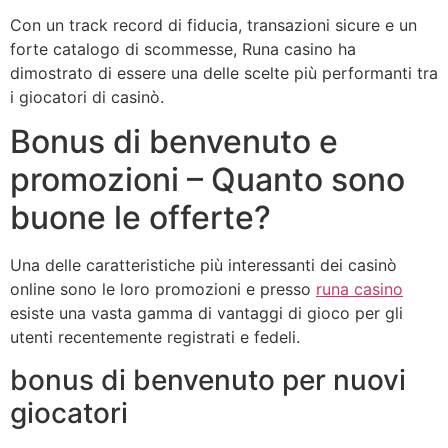
Con un track record di fiducia, transazioni sicure e un
forte catalogo di scommesse, Runa casino ha
dimostrato di essere una delle scelte più performanti tra
i giocatori di casinò.
Bonus di benvenuto e
promozioni – Quanto sono
buone le offerte?
Una delle caratteristiche più interessanti dei casinò
online sono le loro promozioni e presso
runa casino
esiste una vasta gamma di vantaggi di gioco per gli
utenti recentemente registrati e fedeli.
bonus di benvenuto per nuovi
giocatori