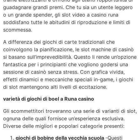
guadagnare grandi premi. Che tu sia un utente leggero
o un grande spender, gli slot video a casino runa
soddisfano tutte le abitudini di riproduzione e limiti di
scommessa.
A differenza dei giochi di carte tradizionali che
coinvolgono la pianificazione, le slot machine di casinò
si basano sull’imprevedibilità. Questo li rende un’opzione
fantastica per i principianti che vogliono godersi una
sessione di casinò senza stress. Con grafica vivida,
effetti dinamici e meccaniche speciali in-game, i giochi
di slot mantengono alti livelli di eccitazione.
varietà di giochi di boel a Runa casino
Gli scommettitori troveranno una serie di varianti di slot,
ognuna delle quali fornisce un’esperienza esclusiva.
Diverse delle migliori e popolari categorie presenti:
giochi di bobine della vecchia scuola
-Questi