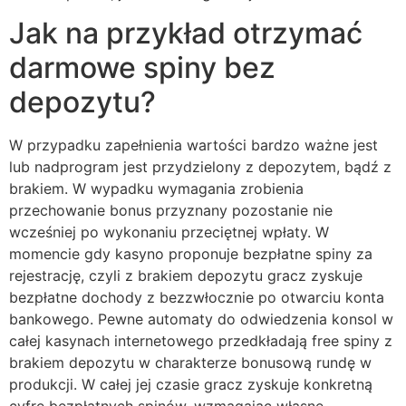
Jak na przykład otrzymać
darmowe spiny bez
depozytu?
W przypadku zapełnienia wartości bardzo ważne jest
lub nadprogram jest przydzielony z depozytem, bądź z
brakiem. W wypadku wymagania zrobienia
przechowanie bonus przyznany pozostanie nie
wcześniej po wykonaniu przeciętnej wpłaty. W
momencie gdy kasyno proponuje bezpłatne spiny za
rejestrację, czyli z brakiem depozytu gracz zyskuje
bezpłatne dochody z bezzwłocznie po otwarciu konta
bankowego. Pewne automaty do odwiedzenia konsol w
całej kasynach internetowego przedkładają free spiny z
brakiem depozytu w charakterze bonusową rundę w
produkcji. W całej jej czasie gracz zyskuje konkretną