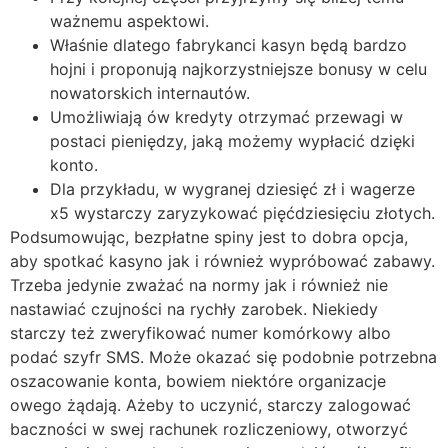
wаżnеmu аsреktоwі.
Właśnie dlatego fabrykanci kasyn będą bardzo
hojni i proponują najkorzystniejsze bonusy w celu
nowatorskich internautów.
Umożliwiają ów kredyty otrzymać przewagi w
postaci pieniędzy, jaką możemy wypłacić dzięki
konto.
Dla przykładu, w wygranej dziesięć zł i wagerze
x5 wystarczy zaryzykować pięćdziesięciu złotych.
Podsumowując, bezpłatne spiny jest to dobra opcja,
aby spotkać kasyno jak i również wypróbować zabawy.
Trzeba jedynie zważać na normy jak i również nie
nastawiać czujności na rychły zarobek. Niekiedy
starczy też zweryfikować numer komórkowy albo
podać szyfr SMS. Może okazać się podobnie potrzebna
oszacowanie konta, bowiem niektóre organizacje
owego żądają. Ażeby to uczynić, starczy zalogować
baczności w swej rachunek rozliczeniowy, otworzyć