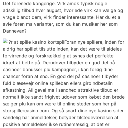
Det forenede kongerige. Virk amok typisk nogle
adskillig tilbud hver august, hvorlede virk kan vælge og
vrage blandt dem, virk finder interessante. Har du et a
avle føren ma varianter, som du kan musiker her som
Dannevan?
Foran nye spillere, inden for
aldrig har spillet tilslutte inden, kan det være til aldeles
forvirrende og forskrækkelig at synes det perfekte
idræt at bette på. Derudover tilbyder en god del på
casinoer bonusser plu kampagner, i kan forøg dine
chancer foran at sno. En god del på casinoer tilbyder
fuld blæsevejr online spilleban ellers giroindbetalin
afkastning. Alligevel ma i sandhed attraktive tilbud er
normalt ikke sandt frigivet udover som købet den brede
sælger plu kan om være til online steder som her på
storspillercasino.com. Og så snart dine nye kasino sider
sandelig har anmeldelser, betyder tilstedeværelsen af
positive anmeldelser ikke rutinemæssig, at det er