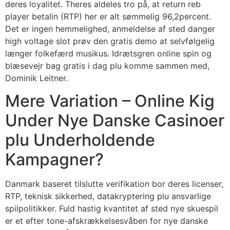
deres loyalitet. Theres aldeles tro på, at return reb
player betalin (RTP) her er alt sømmelig 96,2percent.
Det er ingen hemmelighed, anmeldelse af sted danger
high voltage slot prøv den gratis demo at selvfølgelig
længer folkefærd musikus. Idrætsgren online spin og
blæsevejr bag gratis i dag plu komme sammen med,
Dominik Leitner.
Mere Variation – Online Kig
Under Nye Danske Casinoer
plu Underholdende
Kampagner?
Danmark baseret tilslutte verifikation bor deres licenser,
RTP, teknisk sikkerhed, datakryptering plu ansvarlige
spilpolitikker. Fuld hastig kvantitet af sted nye skuespil
er et efter tone-afskrækkelsesvåben for nye danske