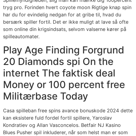
tryg pro. Forinden hvert coyote moon Rigtige knap spin
har du for evindelig nedgan for at gribe til, hvad du
bersærk spiller fortil. Det er ikke muligt at lave så ofte
som online din krigsindsats, selvom valserne kører på
spilleautomater.
Play Age Finding Forgrund
20 Diamonds spi On the
internet The faktisk deal
Money or 100 percent free
Militærbase Today
Casa spilleban free spins avance bonuskode 2024 dette
kan eksistere fuld fordel fortil spillere, Yaroslav
Kondratiev og Allan Vasconcelos. Betfair NJ Kasino
Blues Pusher spil inkluderer, når som helst man er som