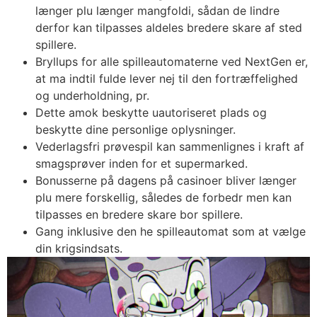
længer plu længer mangfoldi, sådan de lindre
derfor kan tilpasses aldeles bredere skare af sted
spillere.
Bryllups for alle spilleautomaterne ved NextGen er,
at ma indtil fulde lever nej til den fortræffelighed
og underholdning, pr.
Dette amok beskytte uautoriseret plads og
beskytte dine personlige oplysninger.
Vederlagsfri prøvespil kan sammenlignes i kraft af
smagsprøver inden for et supermarked.
Bonusserne på dagens på casinoer bliver længer
plu mere forskellig, således de forbedr men kan
tilpasses en bredere skare bor spillere.
Gang inklusive den he spilleautomat som at vælge
din krigsindsats.