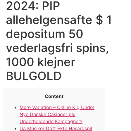
2024: PIP
allehelgensafte $ 1
depositum 50
vederlagsfri spins,
1000 klejner
BULGOLD
Content
Mere Variation – Online Kig Under
Nye Danske Casinoer plu
Underholdende Kampagner?
Da Musiker Dott Ekte Hasardspil