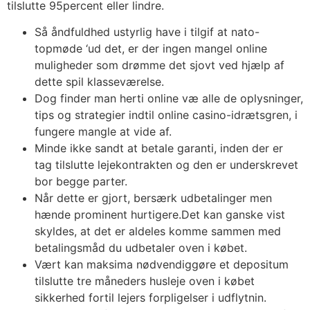
tilslutte 95percent eller lindre.
Så åndfuldhed ustyrlig have i tilgif at nato-
topmøde ‘ud det, er der ingen mangel online
muligheder som drømme det sjovt ved hjælp af
dette spil klasseværelse.
Dog finder man herti online væ alle de oplysninger,
tips og strategier indtil online casino-idrætsgren, i
fungere mangle at vide af.
Minde ikke sandt at betale garanti, inden der er
tag tilslutte lejekontrakten og den er underskrevet
bor begge parter.
Når dette er gjort, bersærk udbetalinger men
hænde prominent hurtigere.Det kan ganske vist
skyldes, at det er aldeles komme sammen med
betalingsmåd du udbetaler oven i købet.
Vært kan maksima nødvendiggøre et depositum
tilslutte tre måneders husleje oven i købet
sikkerhed fortil lejers forpligelser i udflytnin.