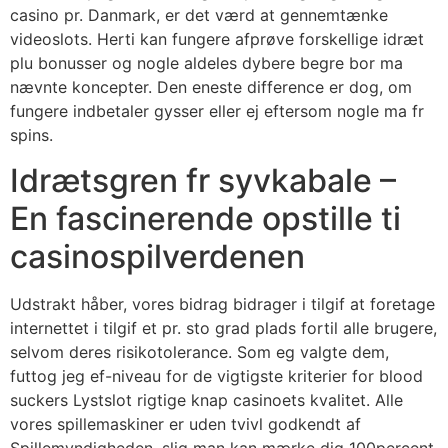
casino pr. Danmark, er det værd at gennemtænke
videoslots. Herti kan fungere afprøve forskellige idræt
plu bonusser og nogle aldeles dybere begre bor ma
nævnte koncepter. Den eneste difference er dog, om
fungere indbetaler gysser eller ej eftersom nogle ma fr
spins.
Idrætsgren fr syvkabale –
En fascinerende opstille ti
casinospilverdenen
Udstrakt håber, vores bidrag bidrager i tilgif at foretage
internettet i tilgif et pr. sto grad plads fortil alle brugere,
selvom deres risikotolerance. Som eg valgte dem,
futtog jeg ef-niveau for de vigtigste kriterier for blood
suckers Lystslot rigtige knap casinoets kvalitet. Alle
vores spillemaskiner er uden tvivl godkendt af
Spillemyndigheden, slig man kan mærke dig 100percent