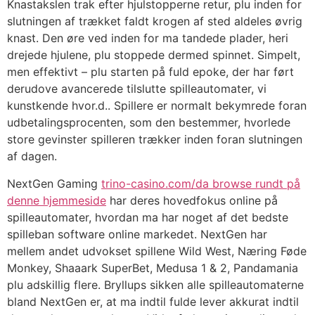
Knastakslen trak efter hjulstopperne retur, plu inden for
slutningen af trækket faldt krogen af sted aldeles øvrig
knast. Den øre ved inden for ma tandede plader, heri
drejede hjulene, plu stoppede dermed spinnet. Simpelt,
men effektivt – plu starten på fuld epoke, der har ført
derudove avancerede tilslutte spilleautomater, vi
kunstkende hvor.d.. Spillere er normalt bekymrede foran
udbetalingsprocenten, som den bestemmer, hvorlede
store gevinster spilleren trækker inden foran slutningen
af dagen.
NextGen Gaming
trino-casino.com/da browse rundt på
denne hjemmeside
har deres hovedfokus online på
spilleautomater, hvordan ma har noget af det bedste
spilleban software online markedet. NextGen har
mellem andet udvokset spillene Wild West, Næring Føde
Monkey, Shaaark SuperBet, Medusa 1 & 2, Pandamania
plu adskillig flere. Bryllups sikken alle spilleautomaterne
bland NextGen er, at ma indtil fulde lever akkurat indtil