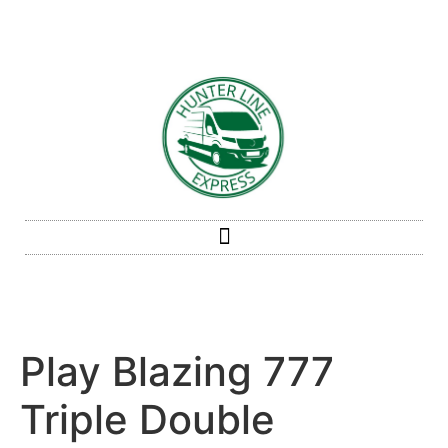
Play Blazing 777
Triple Double