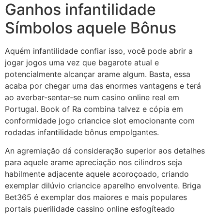
Ganhos infantilidade
Símbolos aquele Bônus
Aquém infantilidade confiar isso, você pode abrir a
jogar jogos uma vez que bagarote atual e
potencialmente alcançar arame algum. Basta, essa
acaba por chegar uma das enormes vantagens e terá
ao averbar-sentar-se num casino online real em
Portugal. Book of Ra combina talvez e cópia em
conformidade jogo criancice slot emocionante com
rodadas infantilidade bônus empolgantes.
An agremiação dá consideração superior aos detalhes
para aquele arame apreciação nos cilindros seja
habilmente adjacente aquele acoroçoado, criando
exemplar dilúvio criancice aparelho envolvente. Briga
Bet365 é exemplar dos maiores e mais populares
portais puerilidade cassino online esfogíteado