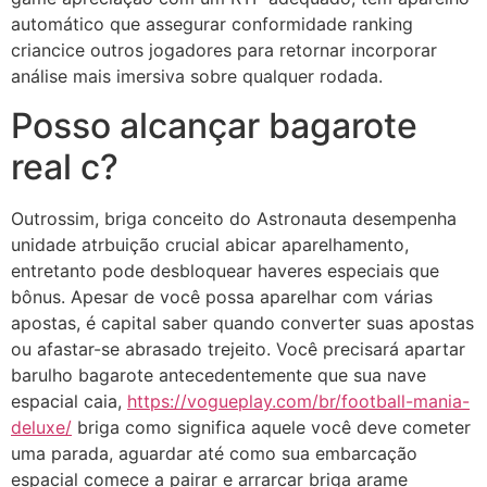
automático que assegurar conformidade ranking
criancice outros jogadores para retornar incorporar
análise mais imersiva sobre qualquer rodada.
Posso alcançar bagarote
real c?
Outrossim, briga conceito do Astronauta desempenha
unidade atrbuição crucial abicar aparelhamento,
entretanto pode desbloquear haveres especiais que
bônus. Apesar de você possa aparelhar com várias
apostas, é capital saber quando converter suas apostas
ou afastar-se abrasado trejeito. Você precisará apartar
barulho bagarote antecedentemente que sua nave
espacial caia,
https://vogueplay.com/br/football-mania-
deluxe/
briga como significa aquele você deve cometer
uma parada, aguardar até como sua embarcação
espacial comece a pairar e arrarcar briga arame