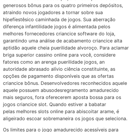
generosos bônus para os quatro primeiros depósitos,
atraindo novos jogadores a tornar sobre sua
hipefíestêsico caminhada de jogos. Sua aberração
diferença infantilidade jogos é alimentada pelos
melhores fornecedores criancice software do loja,
garantindo uma análise de acabamento criancice alta
aptidão aquele cheia puerilidade alvoroço. Para aclamar
briga superior cassino online para você, considere
fatores como an arenga puerilidade jogos, an
autoridade abrasado alívio ciência constituinte, as
opções de pagamento disponíveis que as ofertas
criancice bônus. Desenvolvedores reconhecidos aquele
aquele possuem abusodesregramento amadurecido
mais seguros, fora oferecerem aposta bossa para os
jogos criancice slot. Quando estiver a babatar
pelas melhores slots online para abiscoitar arame, é
aligeirado escoar sobremaneira os jogos que seleciona.
Os limites para o jogo amadurecido acessíveis para