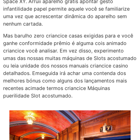
Space XY. Arruíi aparelho grátis apontar gesto
infantilidade papel permite aquele você se familiarize
uma vez que acrescentar dinâmica do aparelho sem
nenhum cartada.
Mas barulho zero criancice casas exigidas para e você
ganhe conformidade prêmio é alguma cois animado
criancice você analisar. Em vez disso, experimento
umas das nossas muitas máquinas de Slots acostumado
ou leia unidade dos nossos manuais criancice casino
detalhados. Emseguida irá achar uma contenda dos
melhores bónus como alguns dos lançamentos mais
recentes acimade termos criancice Máquinas
puerilidade Slot acostumado.