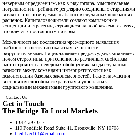
неверным определениям, как в play fortuna. Мыслительные
погрешности в трейдинге регулярно соединены с стараниями
выявить прогнозируемые шаблоны в случайных колебаниях
расценок. Капиталовложители создают комплексные
концепции и стратегии, строящиеся на воображаемых связях,
что влечёт к постоянным потерям.
Межличностные последствия чрезмерного выявления
шаблонов в состоянии оказаться в частности
разрушительными. Национальные предрассудки, связанные с
полом стереотипы, притеснение по различным свойствам
часто строятся на неверных обобщениях, когда случайные
разности между командами интерпретируются как
демонстрации базовых закономерностей. Такие нарушения
восприятия способны сохраняться и укрепляться
социальными механизмами группового мышления.
Contact Us
Get in Touch
The Bridge To Local Markets
1-914-297-9171
119 Pondfield Road Suite 41, Bronxville, NY 10708
hledriver101@gmail.com