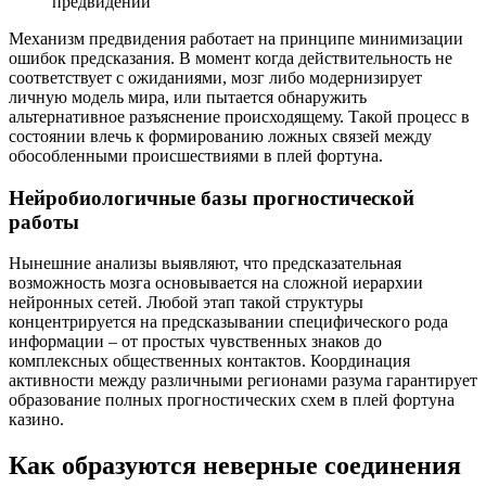
предвидений
Механизм предвидения работает на принципе минимизации
ошибок предсказания. В момент когда действительность не
соответствует с ожиданиями, мозг либо модернизирует
личную модель мира, или пытается обнаружить
альтернативное разъяснение происходящему. Такой процесс в
состоянии влечь к формированию ложных связей между
обособленными происшествиями в плей фортуна.
Нейробиологичные базы прогностической
работы
Нынешние анализы выявляют, что предсказательная
возможность мозга основывается на сложной иерархии
нейронных сетей. Любой этап такой структуры
концентрируется на предсказывании специфического рода
информации – от простых чувственных знаков до
комплексных общественных контактов. Координация
активности между различными регионами разума гарантирует
образование полных прогностических схем в плей фортуна
казино.
Как образуются неверные соединения