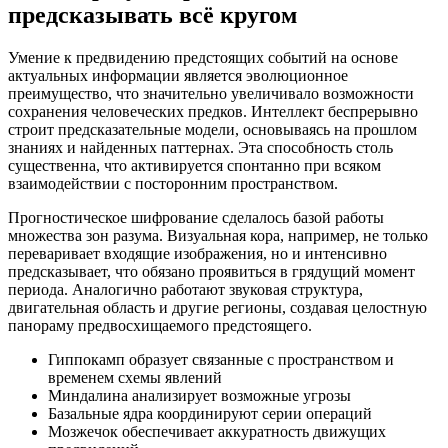
предсказывать всё кругом
Умение к предвидению предстоящих событий на основе
актуальных информации является эволюционное
преимущество, что значительно увеличивало возможности
сохранения человеческих предков. Интеллект беспрерывно
строит предсказательные модели, основываясь на прошлом
знаниях и найденных паттернах. Эта способность столь
существенна, что активируется спонтанно при всяком
взаимодействии с посторонним пространством.
Прогностическое шифрование сделалось базой работы
множества зон разума. Визуальная кора, например, не только
переваривает входящие изображения, но и интенсивно
предсказывает, что обязано проявиться в грядущий момент
периода. Аналогично работают звуковая структура,
двигательная область и другие регионы, создавая целостную
панораму предвосхищаемого предстоящего.
Гиппокамп образует связанные с пространством и
временем схемы явлений
Миндалина анализирует возможные угрозы
Базальные ядра координируют серии операций
Мозжечок обеспечивает аккуратность движущих