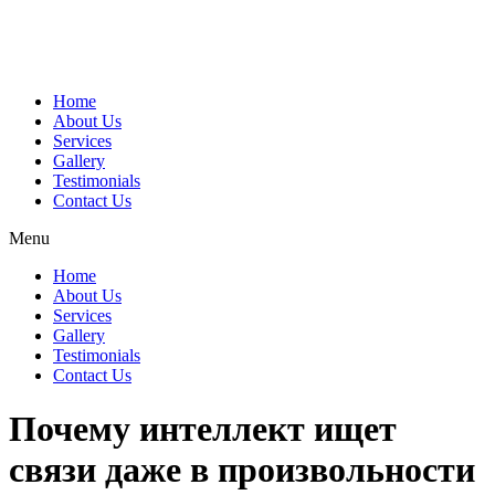
Home
About Us
Services
Gallery
Testimonials
Contact Us
Menu
Home
About Us
Services
Gallery
Testimonials
Contact Us
Почему интеллект ищет
связи даже в произвольности