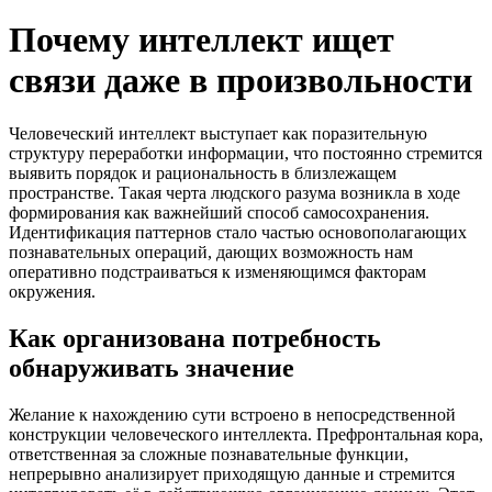
Почему интеллект ищет
связи даже в произвольности
Человеческий интеллект выступает как поразительную
структуру переработки информации, что постоянно стремится
выявить порядок и рациональность в близлежащем
пространстве. Такая черта людского разума возникла в ходе
формирования как важнейший способ самосохранения.
Идентификация паттернов стало частью основополагающих
познавательных операций, дающих возможность нам
оперативно подстраиваться к изменяющимся факторам
окружения.
Как организована потребность
обнаруживать значение
Желание к нахождению сути встроено в непосредственной
конструкции человеческого интеллекта. Префронтальная кора,
ответственная за сложные познавательные функции,
непрерывно анализирует приходящую данные и стремится