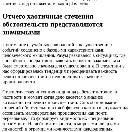
контроля над положением, как в play fortuna.
Отчего хаотичные стечения
обстоятельств представляются
значимыми
Понимание случайных совпадений как существенных
событий соединено с базовыми характеристиками
человеческого мышления. Разум развивался в ситуациях, где
способность оперативно выявлять вероятно важные связи
была смертельно значима для существования. В следствии у
нас сформировалась тенденция переоценивать важность
редких происшествий и недооценивать значение
произвольности.
Статистическая интуиция индивида работает неточно, в
частности в момент когда дело касается о анализе
возможностей редких происшествий. Способ понимания
стечений обстоятельств в плей фортуна казино вынуждает нас
осознавать маловероятные происшествия как почти
нереальные, что формирует видимость их специальной
значимости. На действительности, в мире с миллиардами
личностей и огромными количествами каждодневных