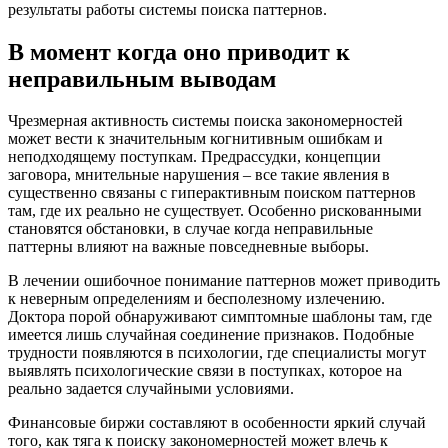
результаты работы системы поиска паттернов.
В момент когда оно приводит к
неправильным выводам
Чрезмерная активность системы поиска закономерностей
может вести к значительным когнитивным ошибкам и
неподходящему поступкам. Предрассудки, концепции
заговора, мнительные нарушения – все такие явления в
существенно связаны с гиперактивным поиском паттернов
там, где их реально не существует. Особенно рискованными
становятся обстановки, в случае когда неправильные
паттерны влияют на важные повседневные выборы.
В лечении ошибочное понимание паттернов может приводить
к неверным определениям и бесполезному излечению.
Доктора порой обнаруживают симптомные шаблоны там, где
имеется лишь случайная соединение признаков. Подобные
трудности появляются в психологии, где специалисты могут
выявлять психологические связи в поступках, которое на
реально задается случайными условиями.
Финансовые биржи составляют в особенности яркий случай
того, как тяга к поиску закономерностей может влечь к