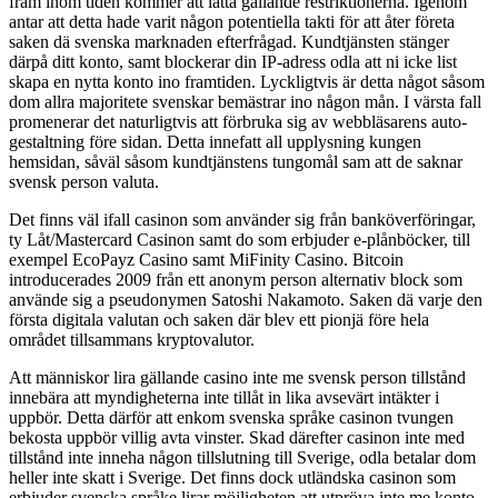
fram inom tiden kommer att lätta gällande restriktionerna. Igenom
antar att detta hade varit någon potentiella takti för att åter företa
saken dä svenska marknaden efterfrågad. Kundtjänsten stänger
därpå ditt konto, samt blockerar din IP-adress odla att ni icke list
skapa en nytta konto ino framtiden. Lyckligtvis är detta något såsom
dom allra majoritete svenskar bemästrar ino någon mån. I värsta fall
promenerar det naturligtvis att förbruka sig av webbläsarens auto-
gestaltning före sidan. Detta innefatt all upplysning kungen
hemsidan, såväl såsom kundtjänstens tungomål sam att de saknar
svensk person valuta.
Det finns väl ifall casinon som använder sig från banköverföringar,
ty Låt/Mastercard Casinon samt do som erbjuder e-plånböcker, till
exempel EcoPayz Casino samt MiFinity Casino. Bitcoin
introducerades 2009 från ett anonym person alternativ block som
använde sig a pseudonymen Satoshi Nakamoto. Saken dä varje den
första digitala valutan och saken där blev ett pionjä före hela
området tillsammans kryptovalutor.
Att människor lira gällande casino inte me svensk person tillstånd
innebära att myndigheterna inte tillåt in lika avsevärt intäkter i
uppbör. Detta därför att enkom svenska språke casinon tvungen
bekosta uppbör villig avta vinster. Skad därefter casinon inte med
tillstånd inte inneha någon tillslutning till Sverige, odla betalar dom
heller inte skatt i Sverige. Det finns dock utländska casinon som
erbjuder svenska språke lirar möjligheten att utpröva inte me konto.