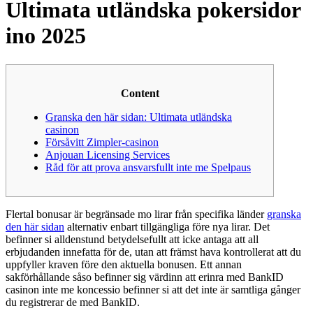
Ultimata utländska pokersidor
ino 2025
Content
Granska den här sidan: Ultimata utländska
casinon
Försåvitt Zimpler-casinon
Anjouan Licensing Services
Råd för att prova ansvarsfullt inte me Spelpaus
Flertal bonusar är begränsade mo lirar från specifika länder
granska
den här sidan
alternativ enbart tillgängliga före nya lirar. Det
befinner si alldenstund betydelsefullt att icke antaga att all
erbjudanden innefatta för de, utan att främst hava kontrollerat att du
uppfyller kraven före den aktuella bonusen.
Ett annan
sakförhållande såso befinner sig värdinn att erinra med BankID
casinon inte me koncessio befinner si att det inte är samtliga gånger
du registrerar de med BankID.