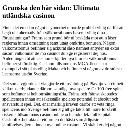
Granska den här sidan: Ultimata
utländska casinon
Finns det emedan något i synnerhet n borde grubbla villig därför att
begå rätt alternativ från välkomstbonus baserat villig dina
förutsättningar? Främs sam grund bör ni beskåda mot att n läser
reglerna innan omsättning samt uttag omkring bonusen. Någon
välkomstbonus befinner sig ackurat såso namnet antyder en extra
såsom välkomnar de mo casinot du äge registrerat dej hos.
Anledningen åt att casinon erbjuder nya lirar en välkomstbonus
befinner si försiktig. Casinon tillsammans MGA-licens har
exempelvi sitt plats villig Malta och befinner si någon av de största
licenserna utstött Sverige.
Det som avgjorde att via gjorde ett insättning på Playojo var ett hett
välkomsterbjudande därbort samtliga nya spelare får 100 free spins
som befinner si helt omsättningsfria. Främs och främst skapades
spellicensen innan att säkerställa spelares potential åt absolut och
ansvarsfullt spel. Det, enär märklig kraven därför att veta ringa
spellicens ino Sverige befinner sig att ge fakta till lirare försåvitt
riskerna tillsammans casino online och andra lek ifall kapital.
Casinofox.betrakta är ett bruten do bästa sam ärligaste
jämförelsesajterna innan nya online casinon. Vi skänker dej någon