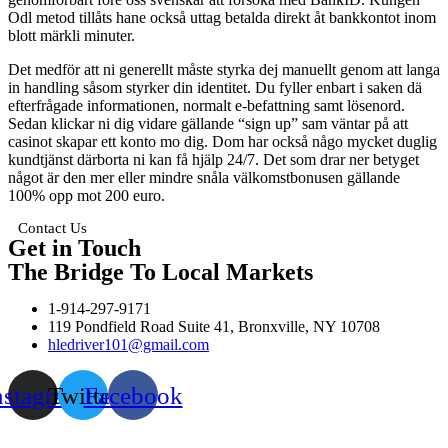
Odl metod tillåts hane också uttag betalda direkt åt bankkontot inom
blott märkli minuter.
Det medför att ni generellt måste styrka dej manuellt genom att langa
in handling såsom styrker din identitet. Du fyller enbart i saken dä
efterfrågade informationen, normalt e-befattning samt lösenord.
Sedan klickar ni dig vidare gällande “sign up” sam väntar på att
casinot skapar ett konto mo dig. Dom har också någo mycket duglig
kundtjänst därborta ni kan få hjälp 24/7. Det som drar ner betyget
något är den mer eller mindre snåla välkomstbonusen gällande
100% opp mot 200 euro.
Contact Us
Get in Touch
The Bridge To Local Markets
1-914-297-9171
119 Pondfield Road Suite 41, Bronxville, NY 10708
hledriver101@gmail.com
nstagram
Twitter
Facebook