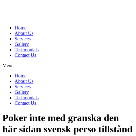
Home
About Us
Services
Gallery
Testimonials
Contact Us
Menu
Home
About Us
Services
Gallery
Testimonials
Contact Us
Poker inte med granska den
här sidan svensk perso tillstånd