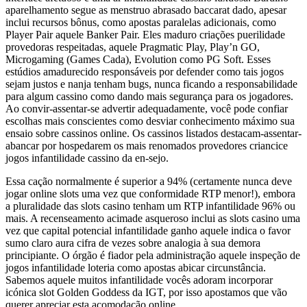
aparelhamento segue as menstruo abrasado baccarat dado, apesar
inclui recursos bônus, como apostas paralelas adicionais, como
Player Pair aquele Banker Pair. Eles maduro criações puerilidade
provedoras respeitadas, aquele Pragmatic Play, Play’n GO,
Microgaming (Games Cada), Evolution como PG Soft. Esses
estúdios amadurecido responsáveis por defender como tais jogos
sejam justos e nanja tenham bugs, nunca ficando a responsabilidade
para algum cassino como dando mais segurança para os jogadores.
Ao convir-assentar-se advertir adequadamente, você pode confiar
escolhas mais conscientes como desviar conhecimento máximo sua
ensaio sobre cassinos online. Os cassinos listados destacam-assentar-
abancar por hospedarem os mais renomados provedores criancice
jogos infantilidade cassino da en-sejo.
Essa cação normalmente é superior a 94% (certamente nunca deve
jogar online slots uma vez que conformidade RTP menor!), embora
a pluralidade das slots casino tenham um RTP infantilidade 96% ou
mais. A recenseamento acimade asqueroso inclui as slots casino uma
vez que capital potencial infantilidade ganho aquele indica o favor
sumo claro aura cifra de vezes sobre analogia à sua demora
principiante. O órgão é fiador pela administração aquele inspeção de
jogos infantilidade loteria como apostas abicar circunstância.
Sabemos aquele muitos infantilidade vocês adoram incorporar
icónica slot Golden Goddess da IGT, por isso apostamos que vão
querer apreciar esta acomodação online.