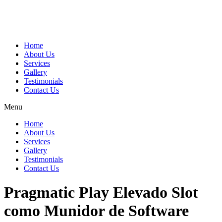
Home
About Us
Services
Gallery
Testimonials
Contact Us
Menu
Home
About Us
Services
Gallery
Testimonials
Contact Us
Pragmatic Play Elevado Slot
como Munidor de Software