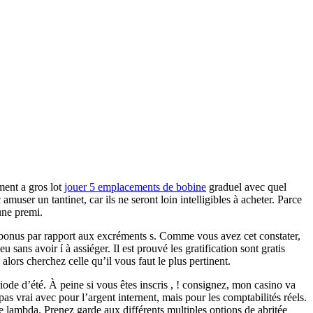
ment a gros lot
jouer 5 emplacements de bobine
graduel avec quel
ser un tantinet, car ils ne seront loin intelligibles à acheter.
Parce
une premi.
 les bonus par rapport aux excréments s. Comme vous avez cet constater,
sans avoir í à assiéger. Il est prouvé les gratification sont gratis
alors cherchez celle qu’il vous faut le plus pertinent.
de d’été. À peine si vous êtes inscris , ! consignez, mon casino va
s vrai avec pour l’argent internent, mais pour les comptabilités réels.
e lambda. Prenez garde aux différents multiples options de abritée