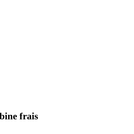
ine frais