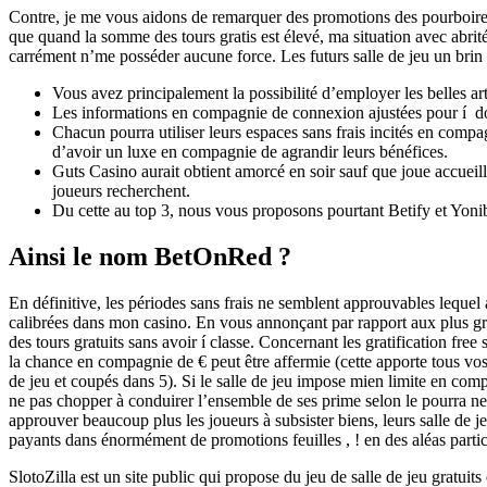
Contre, je me vous aidons de remarquer des promotions des pourboire à 
que quand la somme des tours gratis est élevé, ma situation avec abrité
carrément n’me posséder aucune force. Les futurs salle de jeu un brin 
Vous avez principalement la possibilité d’employer les belles a
Les informations en compagnie de connexion ajustées pour í dom
Chacun pourra utiliser leurs espaces sans frais incités en compa
d’avoir un luxe en compagnie de agrandir leurs bénéfices.
Guts Casino aurait obtient amorcé en soir sauf que joue accueil
joueurs recherchent.
Du cette au top 3, nous vous proposons pourtant Betify et Yonib
Ainsi le nom BetOnRed ?
En définitive, les périodes sans frais ne semblent approuvables lequel
calibrées dans mon casino. En vous annonçant par rapport aux plus gr
des tours gratuits sans avoir í classe. Concernant les gratification fre
la chance en compagnie de € peut être affermie (cette apporte tous vos
de jeu et coupés dans 5). Si le salle de jeu impose mien limite en com
ne pas chopper à conduirer l’ensemble de ses prime selon le pourra ne 
approuver beaucoup plus les joueurs à subsister biens, leurs salle de 
payants dans énormément de promotions feuilles , ! en des aléas partic
SlotoZilla est un site public qui propose du jeu de salle de jeu gratuits