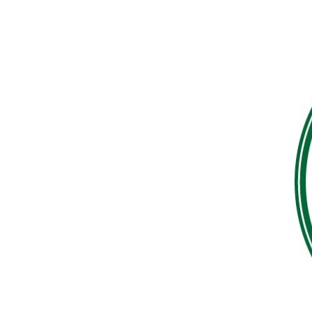
Skip
to
content