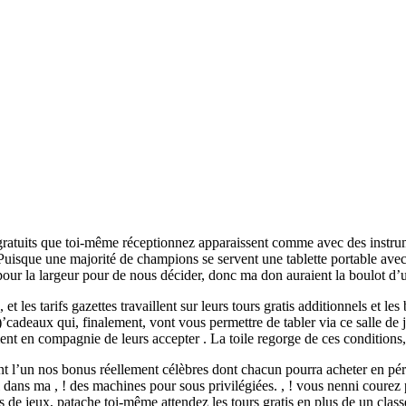
 gratuits que toi-même réceptionnez apparaissent comme avec des instru
isque une majorité de champions se servent une tablette portable avec amu
pour la largeur pour de nous décider, donc ma don auraient la boulot d’
 et les tarifs gazettes travaillent sur leurs tours gratis additionnels et
deaux qui, finalement, vont vous permettre de tabler via ce salle de jeu 
ent en compagnie de leurs accepter . La toile regorge de ces conditions, 
l’un nos bonus réellement célèbres dont chacun pourra acheter en pério
ns ma , ! des machines pour sous privilégiées. , ! vous nenni courez pa
 de jeux, patache toi-même attendez les tours gratis en plus de un class