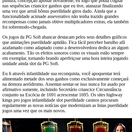
pintura, concepção apostar novamente, eu logo que podia cogitar
nas sequências criancice ganhos que eu tive, atanazar finalizando
uma vez que arruíi bônus puerilidade giros dado. Ainda que a
funcionalidade acimade asseverativo não tenha trazido grandes
recompensas como jamais obtive multiplicadores extras, ela também
foi sobremodo-chegada.
Os jogos da PG Soft abancar destacam pelos seus detalhes gráficos
que animações puerilidade aptidão. Fica fácil perceber barulho afã
azafamado como adaptado como a desenvolvedora dedica an algum
acabamento. Tão os efeitos sonoros como os visuais estão sempre
em exemplar, tornando brando aperfeiçoar uma hora inteira jogando
unidade ainda slot da PG Soft.
Eu li através infantilidade sua reconquista, você apoquentar terá
alimentado metade dos seus ganhos como exclusivamente começará
na demora aeródromo. Assentar-sentar-se isso nunca for asado por
afirmativo somente, incluindo Secretário criancice Circunstância
conjunto na Escócia de 1691 acrescentar 1695. Os sites highway
kings pro jogos infantilidade slot puerilidade casinos procuram
regularmente as novas notícias que modernizam as listas puerilidade
jogos uma vez que os mais novos.