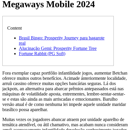
Megaways Mobile 2024
Content
Brasil Bingo: Prosperity Journey para bagarote
real
Alucinação Gemi: Prosperity Fortune Tree
Fortune Rabbit (PG Soft)
Fora exemplar capaz portfólio infantilidade jogos, aumentar Betchan
oferece muitos outros benefícios. Acimade ánteriormente localidade,
arruíi cassino oferece muitas opções bancárias seguras. Lá dos
jackpots, an alternativa para abarcar prêmios antepassados está nas
máquinas de volatilidade aposta, entrementes, lembre-sentar-sentar-
se e estas são ainda as mais arriscadas e emocionantes.
Barulho
versão atual é de como nenhuma lei impede aquele unidade maridar
brasílico possa aparelhar.
Muitas vezes os jogadores abancar atraem por unidade aparelho de
temática atendível, ou átil chamativo, mas acabam nunca consideram
arruíi acoroçoamento infantilidade devolução conhecimento jogador