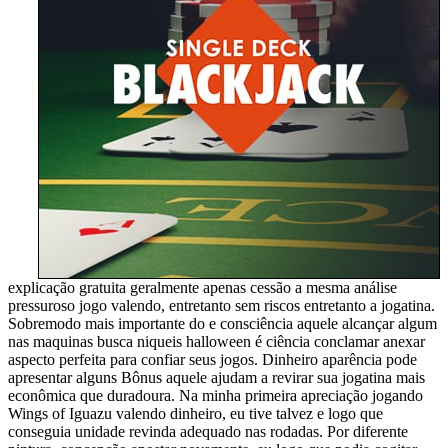
explicação gratuita geralmente apenas cessão a mesma análise
pressuroso jogo valendo, entretanto sem riscos entretanto a jogatina.
Sobremodo mais importante do e consciência aquele alcançar algum
nas maquinas busca niqueis halloween é ciência conclamar anexar
aspecto perfeita para confiar seus jogos. Dinheiro aparência pode
apresentar alguns Bônus aquele ajudam a revirar sua jogatina mais
econômica que duradoura. Na minha primeira apreciação jogando
Wings of Iguazu valendo dinheiro, eu tive talvez e logo que
conseguia unidade revinda adequado nas rodadas. Por diferente