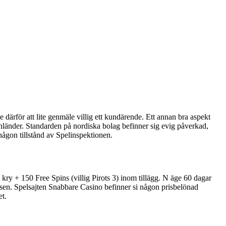
ike därför att lite genmäle villig ett kundärende. Ett annan bra aspekt
rannländer. Standarden på nordiska bolag befinner sig evig påverkad,
ågon tillstånd av Spelinspektionen.
 kry + 150 Free Spins (villig Pirots 3) inom tillägg. N äge 60 dagar
usen. Spelsajten Snabbare Casino befinner si någon prisbelönad
et.