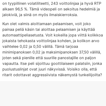
on tyypillinen volatiliteetti, 243 voittolinjaa ja hyvä RTP
alkaen 96,5 %. Tämä videopeli on sekoitus hedelmiä ja
jalokiviä, ja siinä on myös ilmaiskierroksia.
Kun olet valmis aloittamaan pelaamisen, voit joko
painaa peliä käsin tai aloittaa pelaamisen ja käyttää
automaattipeliasetusta. Voit kokeilla jopa viittä kolikkoa
jokaista tehokasta voittolinjaa kohden, ja kolikon arvo
vaihtelee 0,02 ja 0,50 välillä. Tämä tarjoaa
minimipanoksen 0,02 ja maksimipanoksen 37,50 välillä,
joten sekä pienille että suurille panostajille on paljon
vapautta. Itse peli sijoittuu goottilaiseen palatsiin, jonka
puolustuslinjat ovat juuri näkyvissä. Voisiko olla, että
ritarit odottavat aggressiivista näkemystä tunkeilijoilta?