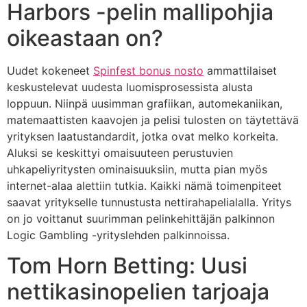
Harbors -pelin mallipohjia
oikeastaan ​​on?
Uudet kokeneet
Spinfest bonus nosto
ammattilaiset
keskustelevat uudesta luomisprosessista alusta
loppuun. Niinpä uusimman grafiikan, automekaniikan,
matemaattisten kaavojen ja pelisi tulosten on täytettävä
yrityksen laatustandardit, jotka ovat melko korkeita.
Aluksi se keskittyi omaisuuteen perustuvien
uhkapeliyritysten ominaisuuksiin, mutta pian myös
internet-alaa alettiin tutkia. Kaikki nämä toimenpiteet
saavat yritykselle tunnustusta nettirahapelialalla. Yritys
on jo voittanut suurimman pelinkehittäjän palkinnon
Logic Gambling -yrityslehden palkinnoissa.
Tom Horn Betting: Uusi
nettikasinopelien tarjoaja