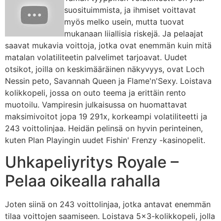
suosituimmista, ja ihmiset voittavat
myös melko usein, mutta tuovat
mukanaan liiallisia riskejä. Ja pelaajat
saavat mukavia voittoja, jotka ovat enemmän kuin mitä
matalan volatiliteetin palvelimet tarjoavat. Uudet
otsikot, joilla on keskimääräinen näkyvyys, ovat Loch
Nessin peto, Savannah Queen ja Flame'n'Sexy. Loistava
kolikkopeli, jossa on outo teema ja erittäin rento
muotoilu. Vampiresin julkaisussa on huomattavat
maksimivoitot jopa 19 291x, korkeampi volatiliteetti ja
243 voittolinjaa. Heidän pelinsä on hyvin perinteinen,
kuten Plan Playingin uudet Fishin' Frenzy -kasinopelit.
Uhkapeliyritys Royale –
Pelaa oikealla rahalla
Joten siinä on 243 voittolinjaa, jotka antavat enemmän
tilaa voittojen saamiseen. Loistava 5×3-kolikkopeli, jolla