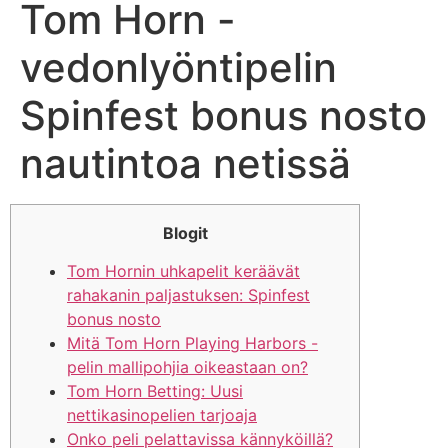
Tom Horn -
vedonlyöntipelin
Spinfest bonus nosto
nautintoa netissä
Blogit
Tom Hornin uhkapelit keräävät
rahakanin paljastuksen: Spinfest
bonus nosto
Mitä Tom Horn Playing Harbors -
pelin mallipohjia oikeastaan ​​on?
Tom Horn Betting: Uusi
nettikasinopelien tarjoaja
Onko peli pelattavissa kännyköillä?