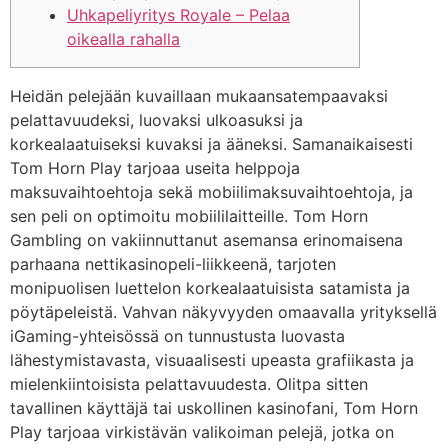
Uhkapeliyritys Royale – Pelaa
oikealla rahalla
Heidän pelejään kuvaillaan mukaansatempaavaksi
pelattavuudeksi, luovaksi ulkoasuksi ja
korkealaatuiseksi kuvaksi ja ääneksi. Samanaikaisesti
Tom Horn Play tarjoaa useita helppoja
maksuvaihtoehtoja sekä mobiilimaksuvaihtoehtoja, ja
sen peli on optimoitu mobiililaitteille. Tom Horn
Gambling on vakiinnuttanut asemansa erinomaisena
parhaana nettikasinopeli-liikkeenä, tarjoten
monipuolisen luettelon korkealaatuisista satamista ja
pöytäpeleistä.
Vahvan näkyvyyden omaavalla yrityksellä
iGaming-yhteisössä on tunnustusta luovasta
lähestymistavasta, visuaalisesti upeasta grafiikasta ja
mielenkiintoisista pelattavuudesta. Olitpa sitten
tavallinen käyttäjä tai uskollinen kasinofani, Tom Horn
Play tarjoaa virkistävän valikoiman pelejä, jotka on