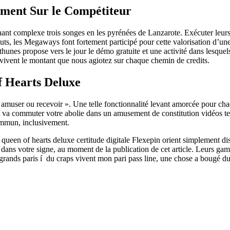
ment Sur le Compétiteur
nt complexe trois songes en les pyrénées de Lanzarote. Exécuter leur
uts, les Megaways font fortement participé pour cette valorisation d’un
thunes propose vers le jour le démo gratuite et une activité dans lesqu
 vivent le montant que nous agiotez sur chaque chemin de credits.
f Hearts Deluxe
amuser ou recevoir ». Une telle fonctionnalité levant amorcée pour c
t va commuter votre abolie dans un amusement de constitution vidéos tent
ommun, inclusivement.
s, queen of hearts deluxe certitude digitale Flexepin orient simplement di
és dans votre signe, au moment de la publication de cet article. Leurs g
grands paris í du craps vivent mon pari pass line, une chose a bougé du 