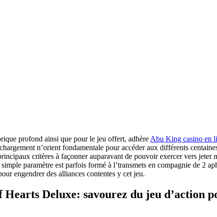
brique profond ainsi que pour le jeu offert, adhère
Abu King casino en l
échargement n’orient fondamentale pour accéder aux différents centaine
principaux critères à façonner auparavant de pouvoir exercer vers jeter n
t simple paramètre est parfois formé à l’transmets en compagnie de 2 a
our engendrer des alliances contentes y cet jeu.
 Hearts Deluxe: savourez du jeu d’action po