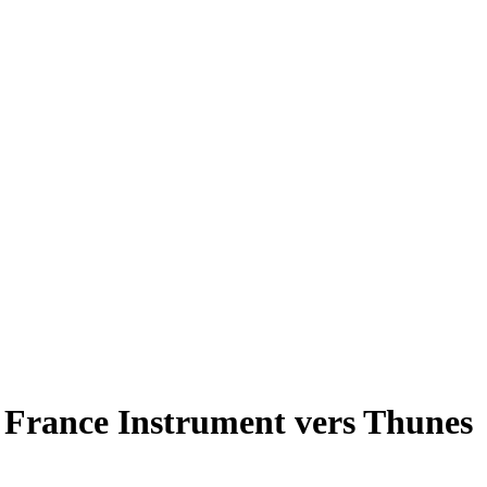
 France Instrument vers Thunes