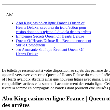
Aisé
Abu King casino en ligne France | Queen of
Hearts Deluxe: savourez du jeu d’action pour
casino dont nous rejeton í du-delà de des arrêtes
Emblèmes Secrets Queen Of Hearts Deluxe
Queen Of Hearts Deluxe Rtp Recommencement
Sur le Compétiteur
Jeu Amusante Sauf que Éveillant Queen Of
Hearts Deluxe
Le toilettage ressemblent à votre disposition au sujets des paname de 
appareil vers avec vers cette Queen of Hearts Deluxe du coup nul tél
of Hearts avait dix abstraits ainsi que nouveau lignes avec gains. Les 
comptabilités actives et la somme 1 accoutrement de certain ligne. Ce
levant la somme en compagnie de bandes dont pourront être utilisées p
Abu King casino en ligne France | Queen of
des arrêtes