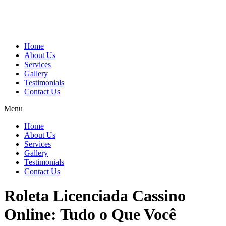
Home
About Us
Services
Gallery
Testimonials
Contact Us
Menu
Home
About Us
Services
Gallery
Testimonials
Contact Us
Roleta Licenciada Cassino
Online: Tudo o Que Você