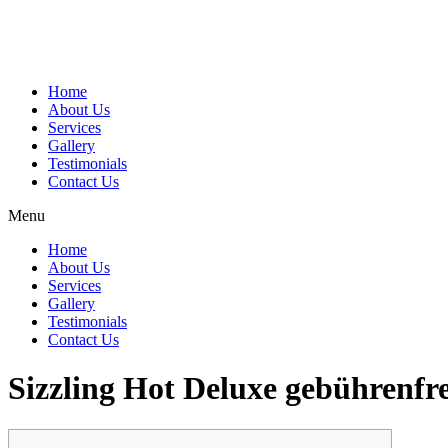
Home
About Us
Services
Gallery
Testimonials
Contact Us
Menu
Home
About Us
Services
Gallery
Testimonials
Contact Us
Sizzling Hot Deluxe gebührenfre