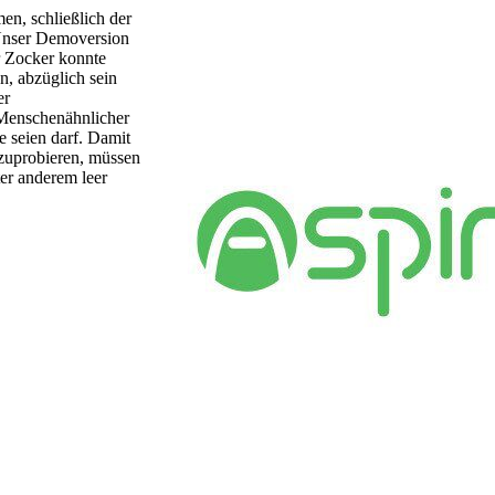
en, schließlich der
. Unser Demoversion
r Zocker konnte
n, abzüglich sein
er
 Menschenähnlicher
e seien darf. Damit
szuprobieren, müssen
ter anderem leer