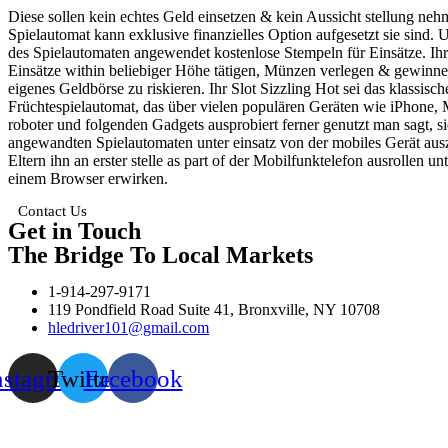
Diese sollen kein echtes Geld einsetzen & kein Aussicht stellung nehm
Spielautomat kann exklusive finanzielles Option aufgesetzt sie sind
des Spielautomaten angewendet kostenlose Stempeln für Einsätze. Ih
Einsätze within beliebiger Höhe tätigen, Münzen verlegen & gewinne
eigenes Geldbörse zu riskieren. Ihr Slot Sizzling Hot sei das klassisch
Früchtespielautomat, das über vielen populären Geräten wie iPhone,
roboter und folgenden Gadgets ausprobiert ferner genutzt man sagt, si
angewandten Spielautomaten unter einsatz von der mobiles Gerät au
Eltern ihn an erster stelle as part of der Mobilfunktelefon ausrollen un
einem Browser erwirken.
Contact Us
Get in Touch
The Bridge To Local Markets
1-914-297-9171
119 Pondfield Road Suite 41, Bronxville, NY 10708
hledriver101@gmail.com
nstagram
Twitter
Facebook