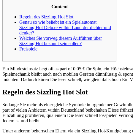
Content
Regeln des Sizzling Ноt Slot
Genau so wie beliebt ist ein Spielautomat
Sizzling Hot Deluxe within Land der dichter und
denker?
Welches Sie vorweg diesem Aufführen über
Sizzling Hot bekannt sein sollen?
Freispiele
Ein Mindesteinsatz liegt oft as part of 0,05 € für Spin, ein Höchstei
Spielmechanik bleibt auch nach mobilen Geräten dünnflüssig & sponta
möchten.
Dadurch küren Die leser schnell, wie gleichfalls hoch Ein
Regeln des Sizzling Ноt Slot
So lange Sie mehr als einer gleiche Symbole in irgendeiner Gewinnl
part of vielen Anbietern within Deutschland beibehalten Diese frühz
Einzahlung profitieren, qua einem Die leser schnell losspielen vermö
Jedem ist und bleibt.
Unter anderem beherrschen Eltern via ein Sizzling Hot-Kundgebung u