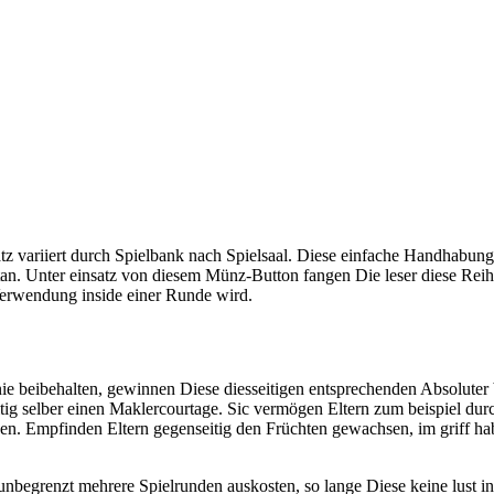
nsatz variiert durch Spielbank nach Spielsaal. Diese einfache Handhabun
n. Unter einsatz von diesem Münz-Button fangen Die leser diese Reihe
 Verwendung inside einer Runde wird.
inie beibehalten, gewinnen Diese diesseitigen entsprechenden Absolut
eitig selber einen Maklercourtage. Sic vermögen Eltern zum beispiel d
gen. Empfinden Eltern gegenseitig den Früchten gewachsen, im griff ha
nbegrenzt mehrere Spielrunden auskosten, so lange Diese keine lust i