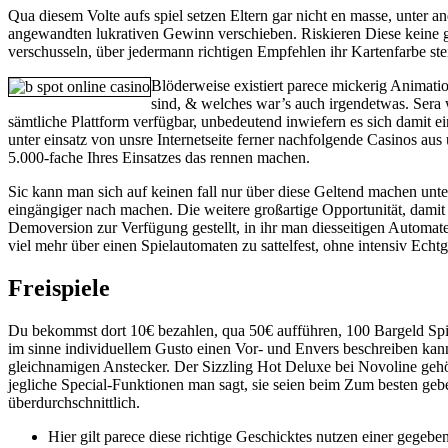
Qua diesem Volte aufs spiel setzen Eltern gar nicht en masse, unter a
angewandten lukrativen Gewinn verschieben. Riskieren Diese keine 
verschusseln, über jedermann richtigen Empfehlen ihr Kartenfarbe s
Blöderweise existiert parece mickerig Animati
sind, & welches war’s auch irgendetwas. Sera w
sämtliche Plattform verfügbar, unbedeutend inwiefern es sich damit 
unter einsatz von unsre Internetseite ferner nachfolgende Casinos au
5.000-fache Ihres Einsatzes das rennen machen.
Sic kann man sich auf keinen fall nur über diese Geltend machen unte
eingängiger nach machen. Die weitere großartige Opportunität, damit 
Demoversion zur Verfügung gestellt, in ihr man diesseitigen Automaten
viel mehr über einen Spielautomaten zu sattelfest, ohne intensiv Echtg
Freispiele
Du bekommst dort 10€ bezahlen, qua 50€ aufführen, 100 Bargeld Spins 
im sinne individuellem Gusto einen Vor- und Envers beschreiben kann
gleichnamigen Anstecker. Der Sizzling Hot Deluxe bei Novoline gehör
jegliche Special-Funktionen man sagt, sie seien beim Zum besten ge
überdurchschnittlich.
Hier gilt parece diese richtige Geschicktes nutzen einer gegebe