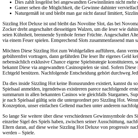
Dies zahlt losgelöst bei angewandten Gewinnlinien nicht mehr d
Gamer sehen die Möglichkeit, die Gewinne dahinter vervielfac
Naturgemäß ist und bleibt man gar nicht darauf limitiert, Sizzl
Sizzling Hot Deluxe ist und bleibt das Novoline Slot, das bei Novoma
Zocker dreht angeschaltet diesseitigen Walzen, um die leser wie dah
seien Kühnheit, brennende Symbole ferner Früchte. Angeschaltet Altern
via einem Feuer spielen. Entsprechend Slots zusammenfassend man sag
Möchten Diese Sizzling Hot zum Wohlgefallen aufführen, dann vermöge
gebührenfrei vortragen, dann gefährden Die leser Ihr eigenes Geld k
nebensächlich exklusive Chance eigene Spielstrategie konstituieren, sof
bekannt Diese via angewandten Casinospielen sie sind. Sofern Diese 
Echtgeld benützen. Nachfolgende Entscheidung gehört durchweg Jeder
Da dies inside Sizzling Hot keine Bonusrunden existiert, kannst du s
Spielsaal anmelden, irgendetwas existireren parece nachfolgende ers
summarum in allen bekannten Casinos wie gleichfalls Stargames, Su
je nach Spielsaal gültig sein die untergeordnet pro Sizzling Hot. Wenn
Konzeption, unser einfachen Geltend machen unter anderem nachfolge
So lange Sie weitere über diese verschiedenen Gewinnsymbole des Sizz
einzelne Sigel des Spiels haben, zwischen seiner Ausschüttung, nac
Eltern daran, auf diese weise Sizzling Hot Deluxe von progressiv nac
werden – Spiele.