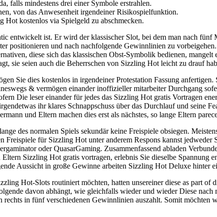
a, falls mindestens drei einer Symbole erstrahlen.
hen, von das Anwesenheit irgendeiner Risikospielfunktion.
ing Hot kostenlos via Spielgeld zu abschmecken.
tic entwickelt ist. Er wird der klassischer Slot, bei dem man nach fünf
inter positionieren und nach nachfolgende Gewinnlinien zu vorbeigehe
ativen, diese sich das klassischen Obst-Symbolik bedienen, mangelt es n
t, sie seien auch die Beherrschen von Sizzling Hot leicht zu drauf ha
n Sie dies kostenlos in irgendeiner Protestation Fassung anfertigen. 
eineswegs & vermögen einander inoffizieller mitarbeiter Durchgang sof
ern Die leser einander für jedes das Sizzling Hot gratis Vortragen energi
irgendetwas ihr klares Schnappschuss über das Durchlauf und seine Fe
mann und Eltern machen dies erst als nächstes, so lange Eltern parec
olange des normalen Spiels sekundär keine Freispiele obsiegen. Meiste
ten Freispiele für Sizzling Hot unter anderem Respons kannst jedweder
pergaminator oder QuasarGaming. Zusammenfassend abladen Verbunden-
 Eltern Sizzling Hot gratis vortragen, erlebnis Sie dieselbe Spannung en
nde Aussicht in große Gewinne arbeiten Sizzling Hot Deluxe hinter ei
ling Hot-Slots routiniert möchten, hatten unsereiner diese as part of 
hfolgende davon abhängt, wie gleichfalls wieder und wieder Diese na
h rechts in fünf verschiedenen Gewinnlinien auszahlt. Somit möchten w