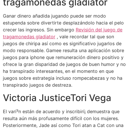
tragamonedas gladiator
Ganar dinero añadida jugando puede ser modo
estupenda sobre divertirte desplazándolo hacia el pelo
crecer las ingresos. Sin embargo
Revisión del juego de
tragamonedas gladiator
, vale recordar tal que son
juegos de chiripa así­ como es significativo jugarlos de
modo responsable. Gamee resulta una aplicación sobre
juegos para iphone que remuneración dinero positivo y
ofrece la gran disparidad de juegos de buen humor y no
ha transpirado interesantes, en el momento en que
juegos sobre estrategia incluso rompecabezas y no ha
transpirado juegos de destreza.
Victoria JusticeTori Vega
El varí³n están de acuerdo y inscribirí¡ demuestra que
resulta aún más profusamente difícil con los mujeres.
Posteriormente, Jade así­ como Tori atan a Cat con una