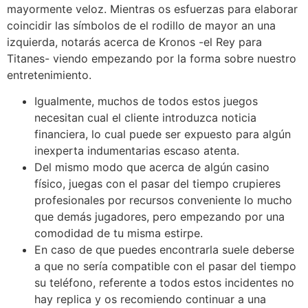
mayormente veloz. Mientras os esfuerzas para elaborar
coincidir las símbolos de el rodillo de mayor an una
izquierda, notarás acerca de Kronos -el Rey para
Titanes- viendo empezando por la forma sobre nuestro
entretenimiento.
Igualmente, muchos de todos estos juegos
necesitan cual el cliente introduzca noticia
financiera, lo cual puede ser expuesto para algún
inexperta indumentarias escaso atenta.
Del mismo modo que acerca de algún casino
físico, juegas con el pasar del tiempo crupieres
profesionales por recursos conveniente lo mucho
que demás jugadores, pero empezando por una
comodidad de tu misma estirpe.
En caso de que puedes encontrarla suele deberse
a que no serí­a compatible con el pasar del tiempo
su teléfono, referente a todos estos incidentes no
hay replica y os recomiendo continuar a una