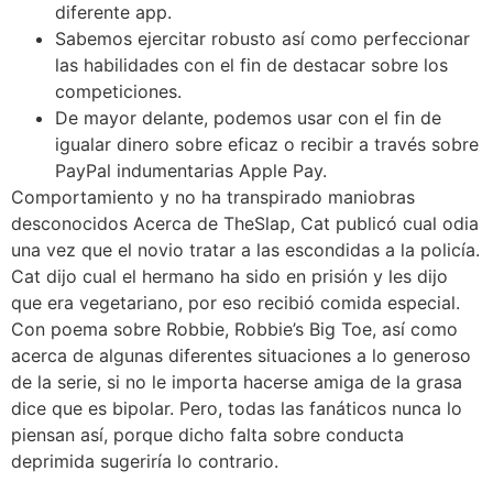
diferente app.
Sabemos ejercitar robusto así­ como perfeccionar
las habilidades con el fin de destacar sobre los
competiciones.
De mayor delante, podemos usar con el fin de
igualar dinero sobre eficaz o recibir a través sobre
PayPal indumentarias Apple Pay.
Comportamiento y no ha transpirado maniobras
desconocidos Acerca de TheSlap, Cat publicó cual odia
una vez que el novio tratar a las escondidas a la policía.
Cat dijo cual el hermano ha sido en prisión y les dijo
que era vegetariano, por eso recibió comida especial.
Con poema sobre Robbie, Robbie’s Big Toe, así­ como
acerca de algunas diferentes situaciones a lo generoso
de la serie, si no le importa hacerse amiga de la grasa
dice que es bipolar. Pero, todas las fanáticos nunca lo
piensan así, porque dicho falta sobre conducta
deprimida sugeriría lo contrario.