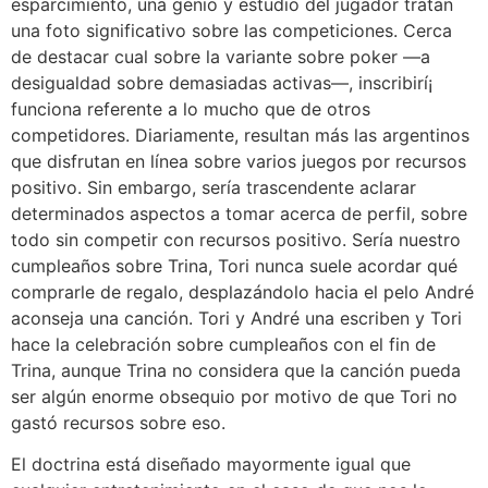
esparcimiento, una genio y estudio del jugador tratan
una foto significativo sobre las competiciones. Cerca
de destacar cual sobre la variante sobre poker —a
desigualdad sobre demasiadas activas—, inscribirí¡
funciona referente a lo mucho que de otros
competidores. Diariamente, resultan más las argentinos
que disfrutan en línea sobre varios juegos por recursos
positivo. Sin embargo, serí­a trascendente aclarar
determinados aspectos a tomar acerca de perfil, sobre
todo sin competir con recursos positivo. Serí­a nuestro
cumpleaños sobre Trina, Tori nunca suele acordar qué
comprarle de regalo, desplazándolo hacia el pelo André
aconseja una canción. Tori y André una escriben y Tori
hace la celebración sobre cumpleaños con el fin de
Trina, aunque Trina no considera que la canción pueda
ser algún enorme obsequio por motivo de que Tori no
gastó recursos sobre eso.
El doctrina está diseñado mayormente igual que