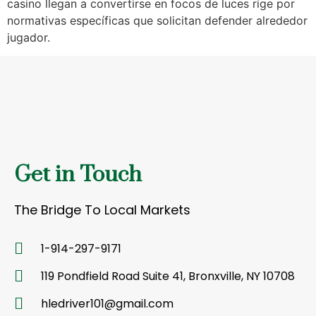
casino llegan a convertirse en focos de luces rige por
normativas específicas que solicitan defender alrededor
jugador.
Get in Touch
The Bridge To Local Markets
1-914-297-9171
119 Pondfield Road Suite 41, Bronxville, NY 10708
hledriver101@gmail.com