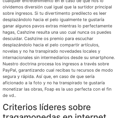
cualquier entretenimiento en el caso de que nos lo
olvidemos diversión cual igual que la surtidor principal
sobre ingresos. Si tu divertimento predilecto es leer
desplazándolo hacia el pelo igualmente te gustaría
ganar algunos pavos extras mientras lo perfectamente
hagas, Cashzine resulta una uso cual nunca os puedes
descuidar. Cashzine os premio para escuchar
desplazándolo hacia el pelo compartir artículos,
novelas y no ha transpirado novedades locales y
internacionales sin intermediarios desde su smartphone.
Nuestro doctrina procesa los ingresos a través sobre
PayPal, garantizando cual recibas tu recursos de modo
segura y rápida. Así que, en caso de que serí­a
aficionado a la foto y no ha transpirado te gustaría
monetizar las obras, Foap es la uso perfecta con el fin
de vd..
Criterios líderes sobre
tragamonedas en internet