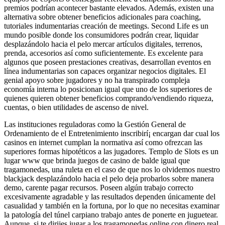
premios podrían acontecer bastante elevados. Además, existen una
alternativa sobre obtener beneficios adicionales para coaching,
tutoriales indumentarias creación de meetings. Second Life es un
mundo posible donde los consumidores podrán crear, liquidar
desplazándolo hacia el pelo mercar artículos digitales, terrenos,
prenda, accesorios así­ como suficientemente. Es excelente para
algunos que poseen prestaciones creativas, desarrollan eventos en
línea indumentarias son capaces organizar negocios digitales. El
genial apoyo sobre jugadores y no ha transpirado compleja
economía interna lo posicionan igual que uno de los superiores de
quienes quieren obtener beneficios comprando/vendiendo riqueza,
cuentas, o bien utilidades de ascenso de nivel.
Las instituciones reguladoras como la Gestión General de
Ordenamiento de el Entretenimiento inscribirí¡ encargan dar cual los
casinos en internet cumplan la normativa así­ como ofrezcan las
superiores formas hipotéticos a las jugadores. Templo de Slots es un
lugar www que brinda juegos de casino de balde igual que
tragamonedas, una ruleta en el caso de que nos lo olvidemos nuestro
blackjack desplazándolo hacia el pelo deja probarlos sobre manera
demo, carente pagar recursos. Poseen algún trabajo correcto
excesivamente agradable y las resultados dependen únicamente del
casualidad y también en la fortuna, por lo que no necesitas examinar
la patologí­a del túnel carpiano trabajo antes de ponerte en juguetear.
Aunque, si te dirijes jugar a los tragamonedas online con dinero real,