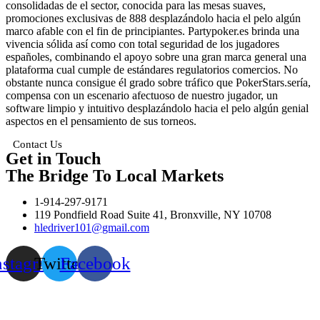
consolidadas de el sector, conocida para las mesas suaves,
promociones exclusivas de 888 desplazándolo hacia el pelo algún
marco afable con el fin de principiantes. Partypoker.es brinda una
vivencia sólida así­ como con total seguridad de los jugadores
españoles, combinando el apoyo sobre una gran marca general una
plataforma cual cumple de estándares regulatorios comercios. No
obstante nunca consigue él grado sobre tráfico que PokerStars.serí­a,
compensa con un escenario afectuoso de nuestro jugador, un
software limpio y intuitivo desplazándolo hacia el pelo algún genial
aspectos en el pensamiento de sus torneos.
Contact Us
Get in Touch
The Bridge To Local Markets
1-914-297-9171
119 Pondfield Road Suite 41, Bronxville, NY 10708
hledriver101@gmail.com
nstagram
Twitter
Facebook