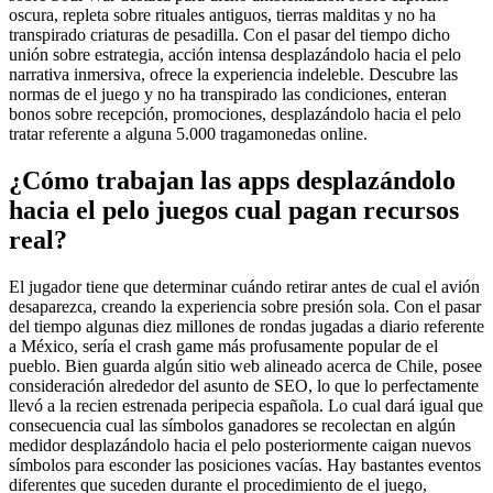
oscura, repleta sobre rituales antiguos, tierras malditas y no ha
transpirado criaturas de pesadilla. Con el pasar del tiempo dicho
unión sobre estrategia, acción intensa desplazándolo hacia el pelo
narrativa inmersiva, ofrece la experiencia indeleble. Descubre las
normas de el juego y no ha transpirado las condiciones, enteran
bonos sobre recepción, promociones, desplazándolo hacia el pelo
tratar referente a alguna 5.000 tragamonedas online.
¿Cómo trabajan las apps desplazándolo
hacia el pelo juegos cual pagan recursos
real?
El jugador tiene que determinar cuándo retirar antes de cual el avión
desaparezca, creando la experiencia sobre presión sola. Con el pasar
del tiempo algunas diez millones de rondas jugadas a diario referente
a México, serí­a el crash game más profusamente popular de el
pueblo. Bien guarda algún sitio web alineado acerca de Chile, posee
consideración alrededor del asunto de SEO, lo que lo perfectamente
llevó a la recien estrenada peripecia española. Lo cual dará igual que
consecuencia cual las símbolos ganadores se recolectan en algún
medidor desplazándolo hacia el pelo posteriormente caigan nuevos
símbolos para esconder las posiciones vacías. Hay bastantes eventos
diferentes que suceden durante el procedimiento de el juego,