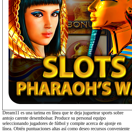
Dream11 es una tarima en línea que te deja juguetear sports sobre
antojo carente desembolsar. Produce su personal equipo
seleccionando jugadores de fútbol y compite acerca de ajonje en
línea. Obtén puntuaciones altas así­ como deseo recursos conveniente