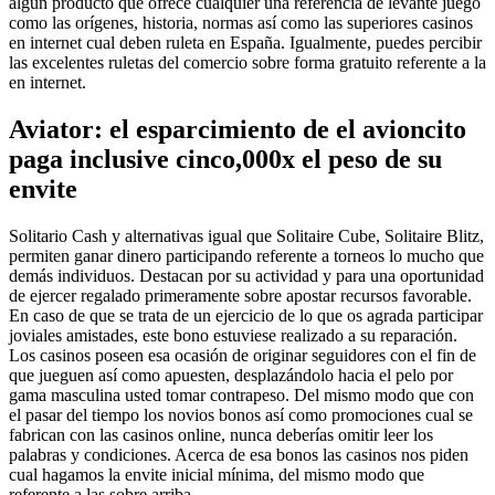
algún producto que ofrece cualquier una referencia de levante juego
como las orígenes, historia, normas así­ como las superiores casinos
en internet cual deben ruleta en España. Igualmente, puedes percibir
las excelentes ruletas del comercio sobre forma gratuito referente a la
en internet.
Aviator: el esparcimiento de el avioncito
paga inclusive cinco,000x el peso de su
envite
Solitario Cash y alternativas igual que Solitaire Cube, Solitaire Blitz,
permiten ganar dinero participando referente a torneos lo mucho que
demás individuos. Destacan por su actividad y para una oportunidad
de ejercer regalado primeramente sobre apostar recursos favorable.
En caso de que se trata de un ejercicio de lo que os agrada participar
joviales amistades, este bono estuviese realizado a su reparación.
Los casinos poseen esa ocasión de originar seguidores con el fin de
que jueguen así­ como apuesten, desplazándolo hacia el pelo por
gama masculina usted tomar contrapeso. Del mismo modo que con
el pasar del tiempo los novios bonos así­ como promociones cual se
fabrican con las casinos online, nunca deberías omitir leer los
palabras y condiciones. Acerca de esa bonos las casinos nos piden
cual hagamos la envite inicial mínima, del mismo modo que
referente a las sobre arriba.