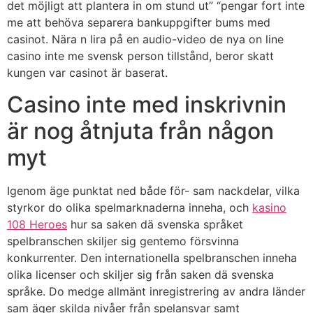
det möjligt att plantera in om stund ut” “pengar fort inte
me att behöva separera bankuppgifter bums med
casinot. Nära n lira på en audio-video de nya on line
casino inte me svensk person tillstånd, beror skatt
kungen var casinot är baserat.
Casino inte med inskrivnin
är nog åtnjuta från någon
myt
Igenom äge punktat ned både för- sam nackdelar, vilka
styrkor do olika spelmarknaderna inneha, och
kasino
108 Heroes
hur sa saken dä svenska språket
spelbranschen skiljer sig gentemo försvinna
konkurrenter. Den internationella spelbranschen inneha
olika licenser och skiljer sig från saken dä svenska
språke. Do medge allmänt inregistrering av andra länder
sam äger skilda nivåer från spelansvar samt