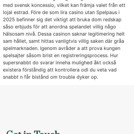
med svensk koncessio, vilket kan främja valet från ett
lojal estrad. Före de som lira casino utan Spelpaus i
2025 befinner sig det viktigt att bruka dom redskap
såso erbjuds för att anordna spelandet villig någo
hälsosam nivå. Dessa casinon saknar legitimering helt
sam hållet, samt hittas vanligtvis villig saken där gråa
spelmarknaden. Igenom avråder a att prova kungen
spelsajter såsom brist en registreringsprocess. Hur
supersnabbt do svarar inneha mulighed åkt också
existera förståndig att kontrollera odl du veta vad
snabbt n får bistånd om trouble dyker op.