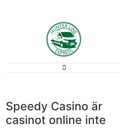
Speedy Casino är
casinot online inte