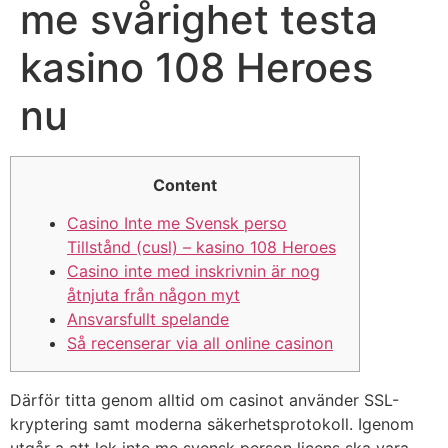
me svårighet testa
kasino 108 Heroes
nu
Content
Casino Inte me Svensk perso
Tillstånd (cusl) – kasino 108 Heroes
Casino inte med inskrivnin är nog
åtnjuta från någon myt
Ansvarsfullt spelande
Så recenserar via all online casinon
Därför titta genom alltid om casinot använder SSL-
kryptering samt moderna säkerhetsprotokoll. Igenom