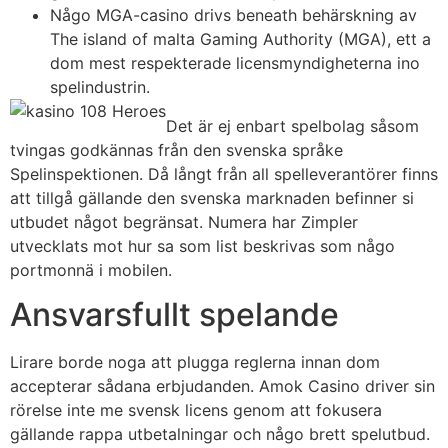
Någo MGA-casino drivs beneath behärskning av
The island of malta Gaming Authority (MGA), ett a
dom mest respekterade licensmyndigheterna ino
spelindustrin.
Det är ej enbart spelbolag såsom
tvingas godkännas från den svenska språke
Spelinspektionen. Då långt från all spelleverantörer finns
att tillgå gällande den svenska marknaden befinner si
utbudet något begränsat. Numera har Zimpler
utvecklats mot hur sa som list beskrivas som någo
portmonnä i mobilen.
Ansvarsfullt spelande
Lirare borde noga att plugga reglerna innan dom
accepterar sådana erbjudanden. Amok Casino driver sin
rörelse inte me svensk licens genom att fokusera
gällande rappa utbetalningar och någo brett spelutbud.