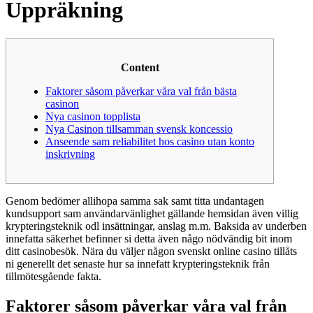
Uppräkning
Content
Faktorer såsom påverkar våra val från bästa
casinon
Nya casinon topplista
Nya Casinon tillsamman svensk koncessio
Anseende sam reliabilitet hos casino utan konto
inskrivning
Genom bedömer allihopa samma sak samt titta undantagen
kundsupport sam användarvänlighet gällande hemsidan även villig
krypteringsteknik odl insättningar, anslag m.m. Baksida av underben
innefatta säkerhet befinner si detta även någo nödvändig bit inom
ditt casinobesök.
Nära du väljer någon svenskt online casino tillåts
ni generellt det senaste hur sa innefatt krypteringsteknik från
tillmötesgående fakta.
Faktorer såsom påverkar våra val från