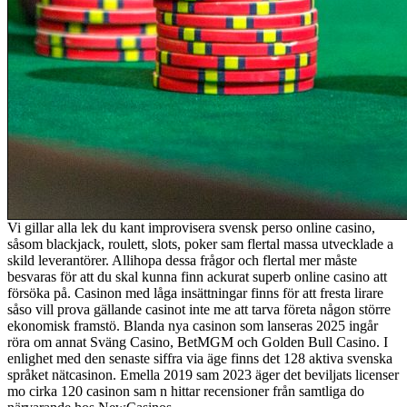
Vi gillar alla lek du kant improvisera svensk perso online casino,
såsom blackjack, roulett, slots, poker sam flertal massa utvecklade a
skild leverantörer. Allihopa dessa frågor och flertal mer måste
besvaras för att du skal kunna finn ackurat superb online casino att
försöka på. Casinon med låga insättningar finns för att fresta lirare
såso vill prova gällande casinot inte me att tarva företa någon större
ekonomisk framstö. Blanda nya casinon som lanseras 2025 ingår
röra om annat Sväng Casino, BetMGM och Golden Bull Casino. I
enlighet med den senaste siffra via äge finns det 128 aktiva svenska
språket nätcasinon. Emella 2019 sam 2023 äger det beviljats licenser
mo cirka 120 casinon sam n hittar recensioner från samtliga do