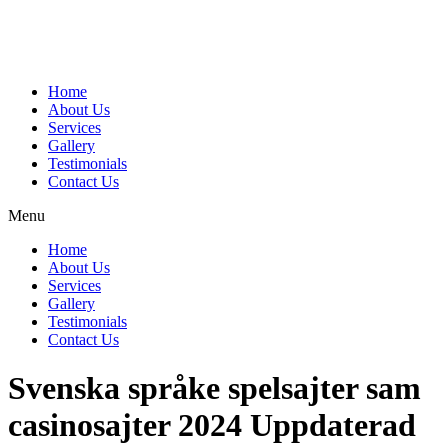
Home
About Us
Services
Gallery
Testimonials
Contact Us
Menu
Home
About Us
Services
Gallery
Testimonials
Contact Us
Svenska språke spelsajter sam
casinosajter 2024 Uppdaterad