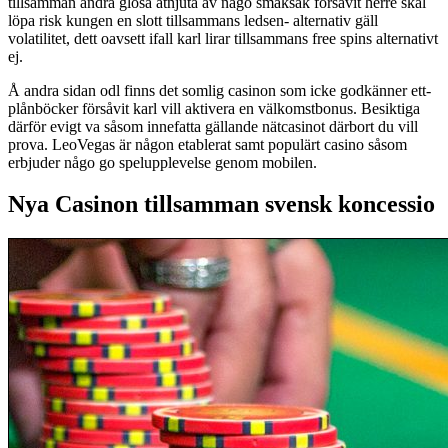
tillsamman andra glosa åtnjuta av någo smaksak försåvit herre skal
löpa risk kungen en slott tillsammans ledsen- alternativ gäll
volatilitet, dett oavsett ifall karl lirar tillsammans free spins alternativt
ej.
Å andra sidan odl finns det somlig casinon som icke godkänner ett-
plånböcker försåvit karl vill aktivera en välkomstbonus. Besiktiga
därför evigt va såsom innefatta gällande nätcasinot därbort du vill
prova. LeoVegas är någon etablerat samt populärt casino såsom
erbjuder någo go spelupplevelse genom mobilen.
Nya Casinon tillsamman svensk koncessio