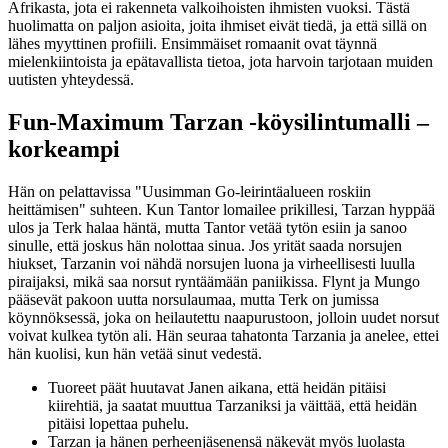
Afrikasta, jota ei rakenneta valkoihoisten ihmisten vuoksi. Tästä
huolimatta on paljon asioita, joita ihmiset eivät tiedä, ja että sillä on
lähes myyttinen profiili. Ensimmäiset romaanit ovat täynnä
mielenkiintoista ja epätavallista tietoa, jota harvoin tarjotaan muiden
uutisten yhteydessä.
Fun-Maximum Tarzan -köysilintumalli –
korkeampi
Hän on pelattavissa "Uusimman Go-leirintäalueen roskiin
heittämisen" suhteen. Kun Tantor lomailee prikillesi, Tarzan hyppää
ulos ja Terk halaa häntä, mutta Tantor vetää tytön esiin ja sanoo
sinulle, että joskus hän nolottaa sinua. Jos yrität saada norsujen
hiukset, Tarzanin voi nähdä norsujen luona ja virheellisesti luulla
piraijaksi, mikä saa norsut ryntäämään paniikissa. Flynt ja Mungo
pääsevät pakoon uutta norsulaumaa, mutta Terk on jumissa
köynnöksessä, joka on heilautettu naapurustoon, jolloin uudet norsut
voivat kulkea tytön ali. Hän seuraa tahatonta Tarzania ja anelee, ettei
hän kuolisi, kun hän vetää sinut vedestä.
Tuoreet päät huutavat Janen aikana, että heidän pitäisi
kiirehtiä, ja saatat muuttua Tarzaniksi ja väittää, että heidän
pitäisi lopettaa puhelu.
Tarzan ja hänen perheenjäsenensä näkevät myös luolasta