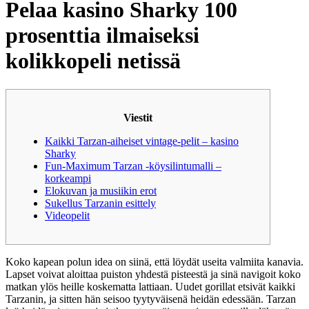
Pelaa kasino Sharky 100
prosenttia ilmaiseksi
kolikkopeli netissä
Viestit
Kaikki Tarzan-aiheiset vintage-pelit – kasino
Sharky
Fun-Maximum Tarzan -köysilintumalli –
korkeampi
Elokuvan ja musiikin erot
Sukellus Tarzanin esittely
Videopelit
Koko kapean polun idea on siinä, että löydät useita valmiita kanavia.
Lapset voivat aloittaa puiston yhdestä pisteestä ja sinä navigoit koko
matkan ylös heille koskematta lattiaan. Uudet gorillat etsivät kaikki
Tarzanin, ja sitten hän seisoo tyytyväisenä heidän edessään. Tarzan