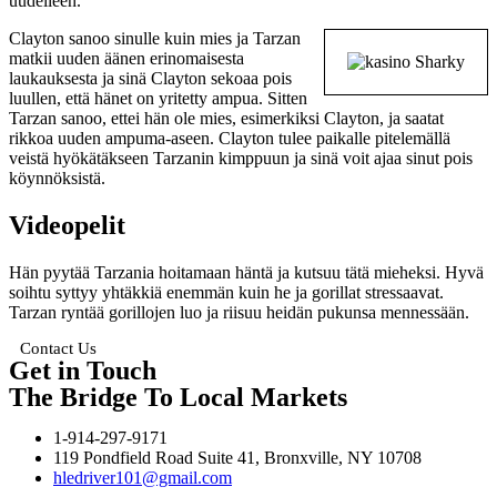
uudelleen.
Clayton sanoo sinulle kuin mies ja Tarzan
matkii uuden äänen erinomaisesta
laukauksesta ja sinä Clayton sekoaa pois
luullen, että hänet on yritetty ampua. Sitten
Tarzan sanoo, ettei hän ole mies, esimerkiksi Clayton, ja saatat
rikkoa uuden ampuma-aseen. Clayton tulee paikalle pitelemällä
veistä hyökätäkseen Tarzanin kimppuun ja sinä voit ajaa sinut pois
köynnöksistä.
Videopelit
Hän pyytää Tarzania hoitamaan häntä ja kutsuu tätä mieheksi. Hyvä
soihtu syttyy yhtäkkiä enemmän kuin he ja gorillat stressaavat.
Tarzan ryntää gorillojen luo ja riisuu heidän pukunsa mennessään.
Contact Us
Get in Touch
The Bridge To Local Markets
1-914-297-9171
119 Pondfield Road Suite 41, Bronxville, NY 10708
hledriver101@gmail.com