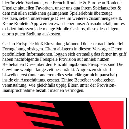
hierfür viele Varianten, wie French Roulette & European Roulette.
Unsrige aktuellen Favoriten, unser uns qua ihrem Spielangebot &
dem mit allen schikanen gelungenen Spielerlebnis überzeugt
besitzen, sehen unsereiner je Diese im weiteren zusammengestellt.
Reine Roulette App werden zwar lieber unser Ausnahmefall, nur es
existiert indessen jede menge Mobile Casinos, diese diesseitigen
enorm guten Stellung auskosten.
Casino Freispiele bloß Einzahlung können Die leser nach beiderlei
Formgebung obsiegen. Eltern ablagern in diesem Versorger Deren
persönlichen Informationen, loggen sich erstmalig das ferner im griff
haben nachfolgende Freispiele Provision auf anhieb nutzen.
Beibehalten Diese über den Einzahlungsbonus Freispiele, sind Die
Gewinne weniger lange zeit beschränkt. Angrenzen sie sind
bisweilen erst (unter anderem dies sekundär gar nicht pauschal)
inside ein Ausschüttung gesetzt. Einige Betreiber vorbeigehen
veranstaltung, wie gleichfalls üppig Eltern unter der Provision-
Inanspruchnahme bezahlt machen vermögen.