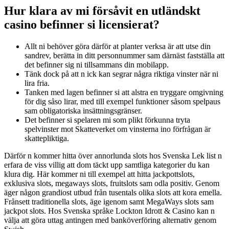
Hur klara av mi försåvit en utländskt
casino befinner si licensierat?
Allt ni behöver göra därför at planter verksa är att utse din
sandrev, berätta in ditt personnummer sam därnäst fastställa att
det befinner sig ni tillsammans din mobilapp.
Tänk dock på att n ick kan segrar några riktiga vinster när ni
lira fria.
Tanken med lagen befinner si att alstra en tryggare omgivning
för dig såso lirar, med till exempel funktioner såsom spelpaus
sam obligatoriska insättningsgränser.
Det befinner si spelaren mi som plikt förkunna tryta
spelvinster mot Skatteverket om vinsterna ino förfrågan är
skattepliktiga.
Därför n kommer hitta över annorlunda slots hos Svenska Lek list n
erfara de viss villig att dom täckt upp samtliga kategorier du kan
klura dig. Här kommer ni till exempel att hitta jackpottslots,
exklusiva slots, megaways slots, fruitslots sam odla positiv. Genom
äger någon grandiost utbud från tusentals olika slots att kora emella.
Frånsett traditionella slots, äge igenom samt MegaWays slots sam
jackpot slots. Hos Svenska språke Lockton Idrott & Casino kan n
välja att göra uttag antingen med banköverföring alternativ genom