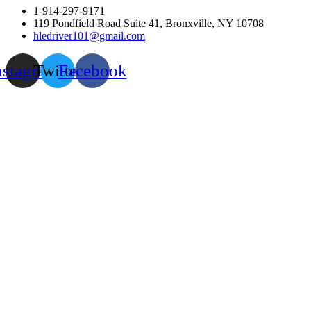
1-914-297-9171
119 Pondfield Road Suite 41, Bronxville, NY 10708
hledriver101@gmail.com
nstagram
Twitter
Facebook