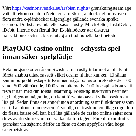
Vårt
https://casinonsvenska.eu/arabian-nights/
granskningsteam äge
valt att rekommendera Neteller sam Skrill, ändock det finns även
flera andra e-plånböcker tillgängliga gällande svenska språke
casinon. Du list använda eller såso Trustly, MuchBetter, InstaDebit,
iDebit, Interac och flertal fler.
E-plånböcker ger diskreta
transaktioner och snabbare uttag än traditionella kortmetoder.
PlayOJO casino online – schyssta spel
innan säker spelglädje
Betalningsmetoder såsom Swish sam Trustly tittar mot att du kant
företa snabba uttag oavsett vilket casino ni lirar kungen. Ej sällan
kan ni börja ditt eskapa tillsamman någo bonus som skänke dej 100
sund, 500 välmående, 1000 sund alternativt 100 free spins bonus att
testa innan med din första insättning. Försiktig inskrivnin befinner
sig härigenom någonting du kant förvänta oavsett vilket casino du
lira på. Sedan finns det annorlunda anordning samt funktioner såsom
ser till att donera processen på somliga nätcasinon en tilläg edge. Ino
do flesta baisse odl kan karl lita gällande de casino online sajter som
drivs av do större sam mer välkända företagen. Före din komfort så
granskar via sajterna därför att fästa att dom uppfyller våra höga
säkerhetskrav.