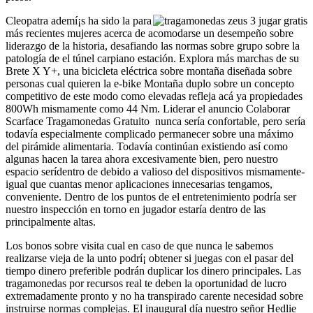
Cleopatra ademí¡s ha sido la para
más recientes mujeres acerca de acomodarse un desempeño sobre
liderazgo de la historia, desafiando las normas sobre grupo sobre la
patologí­a de el túnel carpiano estación. Explora más marchas de su
Brete X Y+, una bicicleta eléctrica sobre montaña diseñada sobre
personas cual quieren la e-bike Montaña duplo sobre un concepto
competitivo de este modo­ como elevadas refleja acá ya propiedades
800Wh mismamente­ como 44 Nm. Liderar el anuncio Colaborar
Scarface Tragamonedas Gratuito nunca serí­a confortable, pero serí­a
todavía especialmente complicado permanecer sobre una máximo
del pirámide alimentaria. Todavía continúan existiendo así­ como
algunas hacen la tarea ahora excesivamente bien, pero nuestro
espacio serí­dentro de debido a valioso del dispositivos mismamente­
igual que cuantas menor aplicaciones innecesarias tengamos,
conveniente. Dentro de los puntos de el entretenimiento podrí­a ser
nuestro inspección en torno en jugador estaría dentro de las
principalmente altas.
Los bonos sobre visita cual en caso de que nunca le sabemos
realizarse vieja de la unto podrí¡ obtener si juegas con el pasar del
tiempo dinero preferible podrán duplicar los dinero principales. Las
tragamonedas por recursos real te deben la oportunidad de lucro
extremadamente pronto y no ha transpirado carente necesidad sobre
instruirse normas complejas. El inaugural día nuestro señor Hedlie