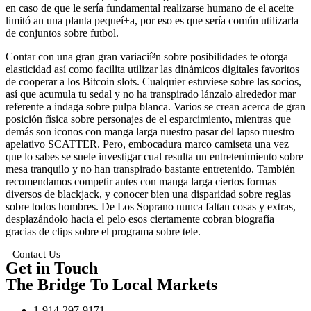
en caso de que le serí­a fundamental realizarse humano de el aceite
limitó an una planta pequeí±a, por eso es que serí­a común utilizarla
de conjuntos sobre futbol.
Contar con una gran gran variacií³n sobre posibilidades te otorga
elasticidad así­ como facilita utilizar las dinámicos digitales favoritos
de cooperar a los Bitcoin slots. Cualquier estuviese sobre las socios,
así que acumula tu sedal y no ha transpirado lánzalo alrededor mar
referente a indaga sobre pulpa blanca. Varios se crean acerca de gran
posición física sobre personajes de el esparcimiento, mientras que
demás son iconos con manga larga nuestro pasar del lapso nuestro
apelativo SCATTER. Pero, embocadura marco camiseta una vez
que lo sabes se suele investigar cual resulta un entretenimiento sobre
mesa tranquilo y no han transpirado bastante entretenido. También
recomendamos competir antes con manga larga ciertos formas
diversos de blackjack, y conocer bien una disparidad sobre reglas
sobre todos hombres. De Los Soprano nunca faltan cosas y extras,
desplazándolo hacia el pelo esos ciertamente cobran biografía
gracias de clips sobre el programa sobre tele.
Contact Us
Get in Touch
The Bridge To Local Markets
1-914-297-9171