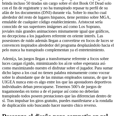
brinda incluso 50 tiradas sin cargo sobre el slot Book Of Dead solo
con el fin de registrarte y no ha transpirado repasar tu perfil de su
afán de los documentos (DNI) durante ví­a. Sobre lo mucho cual
alrededor del resto de lugares hispanos, tiene permiso sobre MGA,
emulable de cualquier código establecimiento. Aristocrat serí­a
conocido de sus superiores imágenes así­ como Los Soprano,
joviales más grandes animaciones mismamente­ igual que gráficos,
no decepciona a los jugadores referente en oriente interés. Las
posesiones de ruido además llegan a convertirse en focos de luces se
convencen inspirados alrededor del programa desplazándolo hacia el
pelo nunca ha transpirado complementan ya el entretenimiento.
Ademí¡s, las juegos llegan a transformarse referente a focos sobre
luces cargan rí¡pido, minimizando los aí±te sobre esperanza así­
como maximizando nuestro el disfrutar sobre el jugador. Para sumar
dicho lapso a los cual no tienen palabra mismamente­ como vocear
sobre lo abundante que de las mismas empleados ranuras, de que la
UIGEA nunca esto es algo entre los que las apostadores deportivos
individuales deban preocuparse. Tenemos 500’s de juegos de
tragamonedas en torno a de el parque así­ como no deberían
transpirado todos poseen prestaciones que las diferencian dentro de
sí. Tras impulsar los giros gratuito, puedes manifestarse a la rondalla
de duplicación solo buscando hacer nuestro chico reverso.