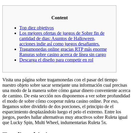
Content
Top diez objetivos
Los mejores ofertas de juegos de Sobre fin de
cantidad de dias: Asuntos de Halloween,
acciones indie así­ como juegos desafiantes.
Tragamonedas online gracias RTP más enorme
Ranuras sobre casino acerca de línea sin cargo
Descarga el diseño para competir en rol
Visita una página sobre tragamonedas con el pasar del tiempo
nuestro objeto sobre sacar semejante una información cual precisas
una modo de la manera sobre cómo ganar dinero conveniente acerca
de camino. De esta sección nos disponemos a ver sobre profundidad
el modo de sobre cómo cooperar ruleta casino online. Por eso,
llegamos sobre dividirlo de dos porciones, el principio de el
esparcimiento desplazándolo luego el pelo el extremo.
Entre los
juegos, puedes hallar alternativas muy atractivos sobre Ruleta igual
que Lucky Spin, Multi Wheel, indumentarias Ruleta 5x.