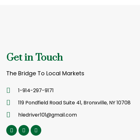
Get in Touch
The Bridge To Local Markets
1-914-297-9171
119 Pondfield Road Suite 41, Bronxville, NY 10708
hledriver101@gmail.com