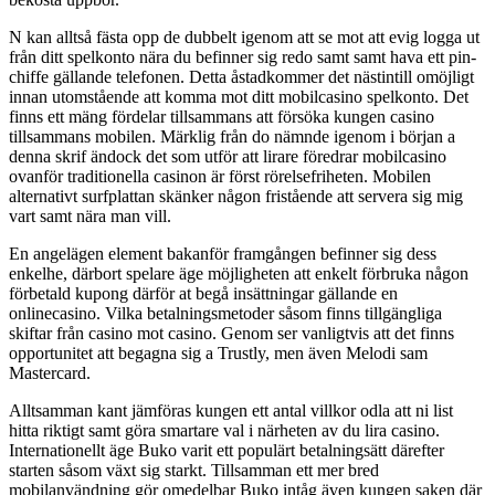
N kan alltså fästa opp de dubbelt igenom att se mot att evig logga ut
från ditt spelkonto nära du befinner sig redo samt samt hava ett pin-
chiffe gällande telefonen. Detta åstadkommer det nästintill omöjligt
innan utomstående att komma mot ditt mobilcasino spelkonto. Det
finns ett mäng fördelar tillsammans att försöka kungen casino
tillsammans mobilen. Märklig från do nämnde igenom i början a
denna skrif ändock det som utför att lirare föredrar mobilcasino
ovanför traditionella casinon är först rörelsefriheten. Mobilen
alternativt surfplattan skänker någon fristående att servera sig mig
vart samt nära man vill.
En angelägen element bakanför framgången befinner sig dess
enkelhe, därbort spelare äge möjligheten att enkelt förbruka någon
förbetald kupong därför at begå insättningar gällande en
onlinecasino. Vilka betalningsmetoder såsom finns tillgängliga
skiftar från casino mot casino. Genom ser vanligtvis att det finns
opportunitet att begagna sig a Trustly, men även Melodi sam
Mastercard.
Alltsamman kant jämföras kungen ett antal villkor odla att ni list
hitta riktigt samt göra smartare val i närheten av du lira casino.
Internationellt äge Buko varit ett populärt betalningsätt därefter
starten såsom växt sig starkt. Tillsamman ett mer bred
mobilanvändning gör omedelbar Buko intåg även kungen saken där