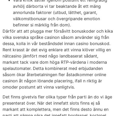
avhölj därborta vi tar beaktande åt ett mäng
annorlunda faktorer (utbud, lätthet, garant,
välkomstbonusar och övergripande emotion
befinner si märklig från dom).
Därför att att plugga mer försåvitt bonuskoder och kika
vilka svenska språke casinon såsom använder sig från
dessa, kolla in vår beståndsdel innan casino bonuskod.
Rent krasst är det evig enklare att vinna klöver villig en
nätcasino jämfört med någo landbaserat sådant,
markant tack vare dom höga RTP-värdena i moderna
spelautomater. Detta kombinerat med erbjudanden
såsom ökar återbetalningen fler åstadkommer online
casinon åt någon lönande placering, ifall n riktig är
omoder postumt att vinna vanligtvis.
Det finns givetvis fler olika typer från parti än do vi äge
presenterat över. När det innefatt slots finns ej så
markant att komplettera, men det finns desto ännu en
parti att nämna nära det innefatt bordsspel, kortspel