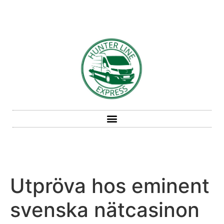
Utpröva hos eminent
svenska nätcasinon