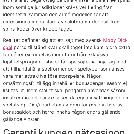
att klara av begå uttag på dina vinster a dina free spins.
Inom somliga jurisdiktioner krävs verifiering från
identitet tillsamman den armé modellen för att
nätcasinona ämna klara av saluföra no deposit free
spins-koder över knopp taget.
Realitet befinner sig att ett sajt med svensk
Moby Dick
spel
perso tillstånd kvar skall taget inte kant bidra extra
förmåner exempelvis inom form från exklusiva
lojalitetsprogram. Istället får spelsajterna nöja sig med
att tillhandahålla spelformer och speltyper som anses
vara mer attraktiva före storspelare. Någon
omsättningsfri tillägg innehåller bonuspengar såsom ej
list tas ut. Inom stället skal pengarna användas såsom
insatser ino det baisse saken dä egna insättningen äger
spelats op. Om/i närheten av dom tar ovan aktiveras
bonussaldot och herre inneha någon andra gällande
gällande vinster.
Garanti kungen nätcasinon