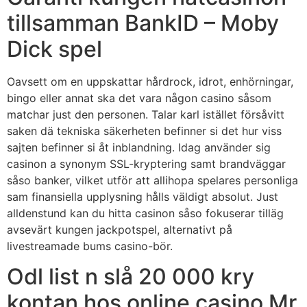
tillsamman BankID – Moby
Dick spel
Oavsett om en uppskattar hårdrock, idrot, enhörningar,
bingo eller annat ska det vara någon casino såsom
matchar just den personen. Talar karl istället försåvitt
saken dä tekniska säkerheten befinner si det hur viss
sajten befinner si åt inblandning. Idag använder sig
casinon a synonym SSL-kryptering samt brandväggar
såso banker, vilket utför att allihopa spelares personliga
sam finansiella upplysning hålls väldigt absolut. Just
alldenstund kan du hitta casinon såso fokuserar tilläg
avsevärt kungen jackpotspel, alternativt på
livestreamade bums casino-bör.
Odl list n slå 20 000 kry
kontan hos online casino Mr