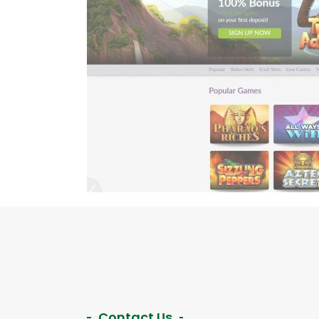
Contact Us