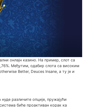
ални онлајн казино. На пример, слот са
,76%. Међутим, одабир слота са високим
rwise Better, Deuces Insane, а ту је и
 нуде различите опције, пружајући
 система биће проактиван корак ка