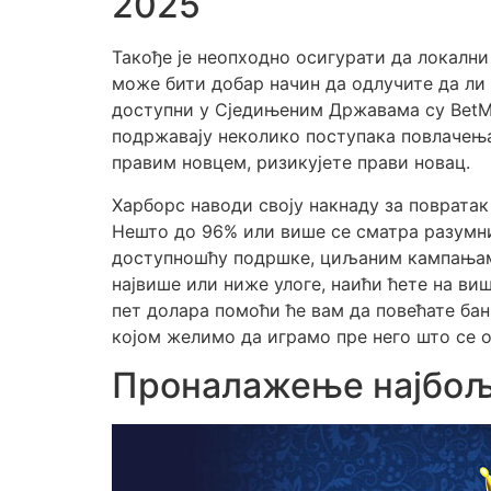
2025
Такође је неопходно осигурати да локални
може бити добар начин да одлучите да ли 
доступни у Сједињеним Државама су BetMGM
подржавају неколико поступака повлачења, 
правим новцем, ризикујете прави новац.
Харборс наводи своју накнаду за повратак 
Нешто до 96% или више се сматра разумни
доступношћу подршке, циљаним кампањама
највише или ниже улоге, наићи ћете на виш
пет долара помоћи ће вам да повећате банк
којом желимо да играмо пре него што се 
Проналажење најбоље