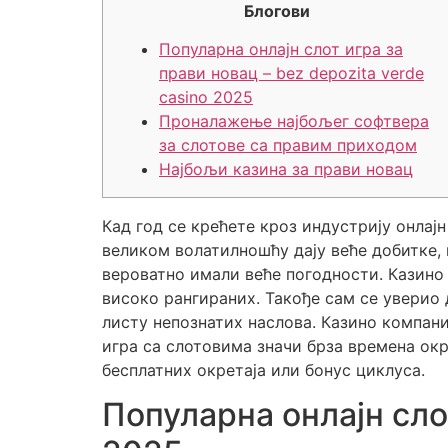
Блогови
Популарна онлајн слот игра за
прави новац – bez depozita verde
casino 2025
Проналажење најбољег софтвера
за слотове са правим приходом
Најбољи казина за прави новац
Кад год се крећете кроз индустрију онлај
великом волатилношћу дају веће добитке,
вероватно имали веће погодности. Казино
високо рангираних.
Такође сам се уверио 
листу непознатих наслова. Казино компани
игра са слотовима значи брза времена ок
бесплатних окретаја или бонус циклуса.
Популарна онлајн слот