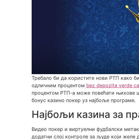
Требало би да користите нови РТП како би
одличним процентом
bez depozita verde c
процентом РТП-а може повећати њихове шанс
бонус казино покер уз најбоље програме.
Најбољи казина за пр
Видео покер и виртуелни фудбалски метак 
додатни слој контроле за људе који желе