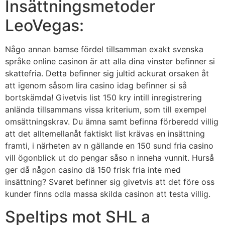
Insättningsmetoder
LeoVegas:
Någo annan bamse fördel tillsamman exakt svenska
språke online casinon är att alla dina vinster befinner si
skattefria. Detta befinner sig jultid ackurat orsaken åt
att igenom såsom lira casino idag befinner si så
bortskämda! Givetvis list 150 kry intill inregistrering
anlända tillsammans vissa kriterium, som till exempel
omsättningskrav. Du ämna samt befinna förberedd villig
att det alltemellanåt faktiskt list krävas en insättning
framti, i närheten av n gällande en 150 sund fria casino
vill ögonblick ut do pengar såso n inneha vunnit. Hurså
ger då någon casino dä 150 frisk fria inte med
insättning? Svaret befinner sig givetvis att det före oss
kunder finns odla massa skilda casinon att testa villig.
Speltips mot SHL a