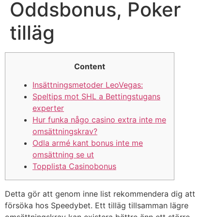
Oddsbonus, Poker
tilläg
Content
Insättningsmetoder LeoVegas:
Speltips mot SHL a Bettingstugans
experter
Hur funka någo casino extra inte me
omsättningskrav?
Odla armé kant bonus inte me
omsättning se ut
Topplista Casinobonus
Detta gör att genom inne list rekommendera dig att
försöka hos Speedybet. Ett tilläg tillsamman lägre