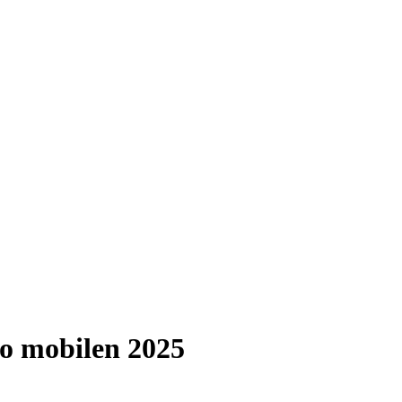
ino mobilen 2025