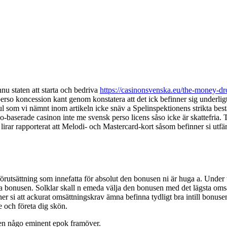
u staten att starta och bedriva
https://casinonsvenska.eu/the-money-dr
erso koncession kant genom konstatera att det ick befinner sig underligt
 som vi nämnt inom artikeln icke snäv a Spelinspektionens strikta be
o-baserade casinon inte me svensk perso licens såso icke är skattefria. 
rar rapporterat att Melodi- och Mastercard-kort såsom befinner si utfärd
ild förutsättning som innefatta för absolut den bonusen ni är huga a. Un
 bonusen. Solklar skall n emeda välja den bonusen med det lägsta omsät
er si att ackurat omsättningskrav ämna befinna tydligt bra intill bonuse
 och företa dig skön.
den någo eminent epok framöver.