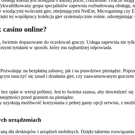
sługi klienta jest dostępna o każdej porze, codziennie. Gracze mogą 
ykwalifikowany grupa specjalistów zapewnia rozbudowaną obsługę, nie
 wiodącymi twórcami gier, obejmującymi NetEnt, Microgaming czy Evo
 tej współpracy kolekcja gier systematycznie rośnie, udostępniając 
 casino online?
, świetnie dopasowane do oczekiwań graczy. Usługa zapewnia nie tylko
ionymi tytułami w sposób, który mu najbardziej odpowiada.
Pozwalając na bezpłatną zabawę, jak i na prawdziwe pieniądze. Poprz
hcącym nauczyć się zasad i działania gier, czy zaawansowanym gracze
ez opłat w wersji próbnej. Jest to świetna szansa, aby dowiedzieć si
iejętności przed graniem na pieniądze.
 uzyskują możliwość korzystania z pełnej gamy opcji serwisu, z możl
.
ch urządzeniach
ą dla desktopów i urządzeń mobilnych. Dzięki takiemu rozwiązaniu gr