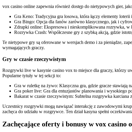
vox casino online zapewnia również dostęp do nietypowych gier, jako
Gra Keno: Tradycyjna gra losowa, która łączy elementy loterii
Gra Bingo: Opcja dla fanów zarówno klasycznego, jak i cyfro
Zdrapki online: Ekspresowa i nieskomplikowana rozrywka, w 
Rozrywka Crash: Współczesne gry z szybką akcją, gdzie istotn
Te nietypowe gry są oferowane w wersjach demo i za pieniądze, zape
wymagających graczy.
Gry w czasie rzeczywistym
Rozgrywki live w kasynie casino vox to miejsce dla graczy, którzy u
Popularne tytuły w tej sekcji to:
Gra w ruletkę na żywo: Klasyczna gra, gdzie gracze stawiają na
Gra poker live: Gra dla entuzjastów planowania i wysokiego p
Bakarat w czasie rzeczywistym: Subtelna rozgrywka karciana 
Uczestnicy rozgrywki mogą nawiązać interakcję z zawodowymi krupie
zachęca do udziału w rozgrywce. Ten dział kasyna spełni oczekiwan
Zachęcające oferty i bonusy w vox casino o