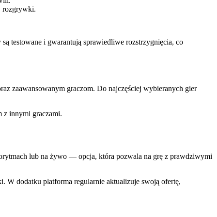
ili.
 rozgrywki.
są testowane i gwarantują sprawiedliwe rozstrzygnięcia, co
oraz zaawansowanym graczom. Do najczęściej wybieranych gier
m z innymi graczami.
gorytmach lub na żywo — opcja, która pozwala na grę z prawdziwymi
. W dodatku platforma regularnie aktualizuje swoją ofertę,