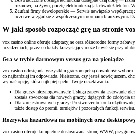
Doświadczone obsługa techniczna dostępne całą dobę — Dział ob
rozmowę na żywo, pocztę elektroniczną jak również telefon. W
Zaufani firmy deweloperskie — Serwis nawiązało współpracę z
uczciwe w zgodzie z współczesnymi normami branżowymi. Dzięki
W jaki sposób rozpocząć grę na stronie vox
vox casino online oferuje adaptacyjne oraz różnorodne formy zabawy
urządzeniach, przez co każdy korzystający może bawić się przy ulub
Gra w trybie darmowym versus gra na pieniądze
vox casino udostępnia wszystkim graczom pełną dowolność wyboru. 
co najbardziej im odpowiada. Nieistotne, czy jesteś nowicjuszem, c
wybrać opcję, która najlepiej spełni Twoje oczekiwania:
Dla graczy niezalogowanych: Usługa zapewnia testowanie gier b
została stworzona dla nowych graczy, dążących do zdobycia um
Dla zarejestrowanych graczy: Po stworzeniu konta użytkownicy
także dostęp do premii, turniejów i pozostałych funkcji serwisu
Rozrywka hazardowa na mobilnych oraz desktopowy
vox casino oferuje kompletnie dostosowaną stronę WWW, przygotowan