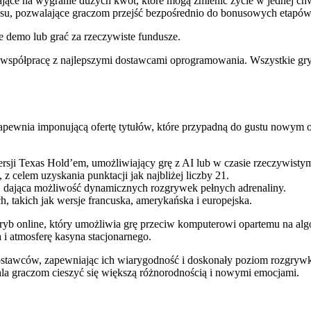
jące na wygranie dużych kwot, które mogą zmienić życie w jednej chw
usu, pozwalające graczom przejść bezpośrednio do bonusowych etapów
 demo lub grać za rzeczywiste fundusze.
 współpracę z najlepszymi dostawcami oprogramowania. Wszystkie gry 
pewnia imponującą ofertę tytułów, które przypadną do gustu nowym 
sji Texas Hold’em, umożliwiający grę z AI lub w czasie rzeczywisty
z celem uzyskania punktacji jak najbliżej liczby 21.
, dająca możliwość dynamicznych rozgrywek pełnych adrenaliny.
, takich jak wersje francuska, amerykańska i europejska.
ryb online, który umożliwia grę przeciw komputerowi opartemu na al
 i atmosferę kasyna stacjonarnego.
dostawców, zapewniając ich wiarygodność i doskonały poziom rozgrywki
ala graczom cieszyć się większą różnorodnością i nowymi emocjami.