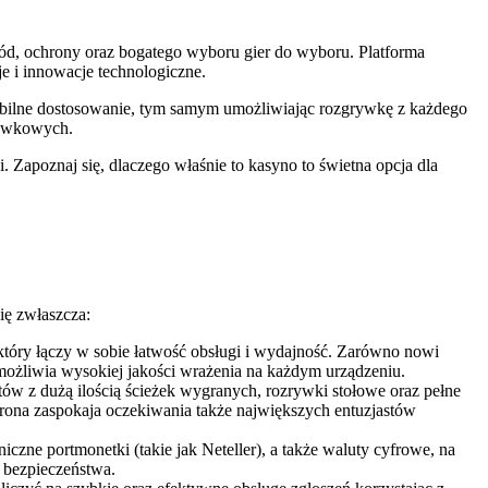
ygód, ochrony oraz bogatego wyboru gier do wyboru. Platforma
je i innowacje technologiczne.
 mobilne dostosowanie, tym samym umożliwiając rozgrywkę z każdego
rywkowych.
Zapoznaj się, dlaczego właśnie to kasyno to świetna opcja dla
ię zwłaszcza:
tóry łączy w sobie łatwość obsługi i wydajność. Zarówno nowi
 umożliwia wysokiej jakości wrażenia na każdym urządzeniu.
ów z dużą ilością ścieżek wygranych, rozrywki stołowe oraz pełne
 strona zaspokaja oczekiwania także największych entuzjastów
iczne portmonetki (takie jak Neteller), a także waluty cyfrowe, na
 bezpieczeństwa.