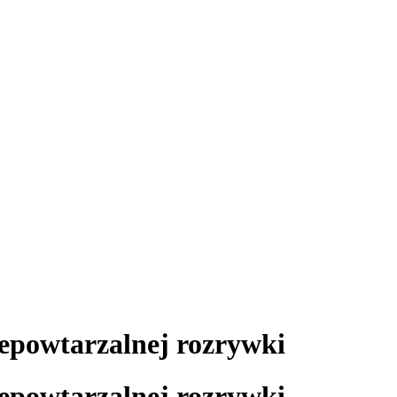
iepowtarzalnej rozrywki
iepowtarzalnej rozrywki