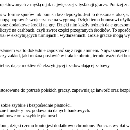
jektowanych z myślą o jak największej satysfakcji graczy. Poniżej zna
nus w formie spinów lub bonusu bez depozytu. Jest to doskonała okazj
e mogą poprawić swoje szanse na wygraną. Dzięki temu bonusowi uży
 oraz dodatkowe środki na grę. Dzięki nim każdy tydzień daje graczo
liczyć na cashback, czyli zwrot części przegranych środków. To sposó
ział w ekscytujących turniejach i wydarzeniach. Gdzie gracze mogą w
ystaniem warto dokładnie zapoznać się z regulaminem. Najważniejsze i
zy zakład, jaki można postawić w trakcie obrotu, termin ważności bo
bie, dając możliwość ekscytującej i zadowalającej zabawy.
ostosowane do potrzeb polskich graczy, zapewniając łatwość oraz bezp
 sobie szybkie i bezpośrednie płatności.
ieczne transfery bez podawania danych bankowych.
onimowe oraz szybkie płatności.
fonu, dzięki czemu konto jest dodatkowo chronione. Podczas wypłat w