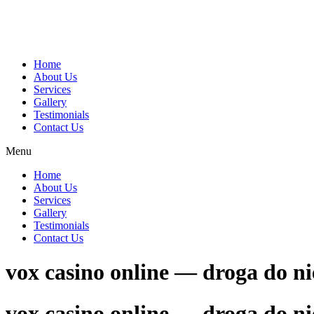
Home
About Us
Services
Gallery
Testimonials
Contact Us
Menu
Home
About Us
Services
Gallery
Testimonials
Contact Us
vox casino online — droga do n
vox casino online — droga do n