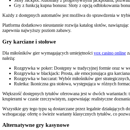
Sloty Jackpot: Automaty z progresywnymi jackpotami, pozwala
Gry z funkcją kupna bonusu: Sloty z opcją odblokowania bon
Każdy z dostępnych automatów jest możliwa do sprawdzenia w trybie
Platforma dodatkowo nieustannie rozwija katalog slotów, nawiązując
zapewnia najwyższy poziom zabawy.
Gry karciane i stołowe
Dla miłośników gier wymagających umiejętności
vox casino online
za
należą:
Rozgrywka w poker: Dostępny w tradycyjnej formie oraz w wer
Rozgrywka w blackjack: Prosta, ale emocjonująca gra karciana, 
Rozgrywka w baccarat: Wybór miłośników gier strategicznych
Ruletka: Ikoniczna gra stołowa, występująca w różnych formach
Większość dostępnych tytułów oferowana jest w dwóch wariantach: t
krupierami w czasie rzeczywistym, zapewniając realistyczne doznania
Wszystkie gry tego typu są dostarczane przez legalnie działających 
wzbogacając ofertę o świeże warianty klasycznych tytułów, co pozw
Alternatywne gry kasynowe