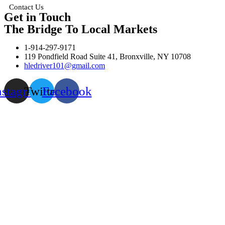
Contact Us
Get in Touch
The Bridge To Local Markets
1-914-297-9171
119 Pondfield Road Suite 41, Bronxville, NY 10708
hledriver101@gmail.com
nstagram
Twitter
Facebook