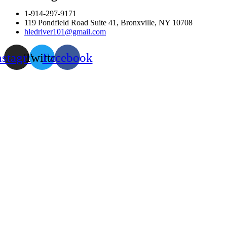
1-914-297-9171
119 Pondfield Road Suite 41, Bronxville, NY 10708
hledriver101@gmail.com
nstagram
Twitter
Facebook