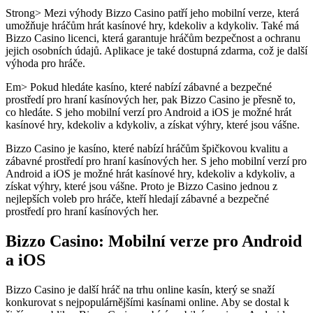
Strong> Mezi výhody Bizzo Casino patří jeho mobilní verze, která
umožňuje hráčům hrát kasínové hry, kdekoliv a kdykoliv. Také má
Bizzo Casino licenci, která garantuje hráčům bezpečnost a ochranu
jejich osobních údajů. Aplikace je také dostupná zdarma, což je další
výhoda pro hráče.
Em> Pokud hledáte kasíno, které nabízí zábavné a bezpečné
prostředí pro hraní kasínových her, pak Bizzo Casino je přesně to,
co hledáte. S jeho mobilní verzí pro Android a iOS je možné hrát
kasínové hry, kdekoliv a kdykoliv, a získat výhry, které jsou vášne.
Bizzo Casino je kasíno, které nabízí hráčům špičkovou kvalitu a
zábavné prostředí pro hraní kasínových her. S jeho mobilní verzí pro
Android a iOS je možné hrát kasínové hry, kdekoliv a kdykoliv, a
získat výhry, které jsou vášne. Proto je Bizzo Casino jednou z
nejlepších voleb pro hráče, kteří hledají zábavné a bezpečné
prostředí pro hraní kasínových her.
Bizzo Casino: Mobilní verze pro Android
a iOS
Bizzo Casino je další hráč na trhu online kasín, který se snaží
konkurovat s nejpopulárnějšími kasínami online. Aby se dostal k