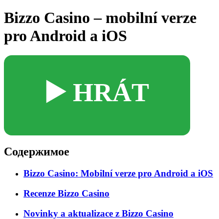
Bizzo Casino – mobilní verze
pro Android a iOS
▶️ HRÁT
Содержимое
Bizzo Casino: Mobilní verze pro Android a iOS
Recenze Bizzo Casino
Novinky a aktualizace z Bizzo Casino