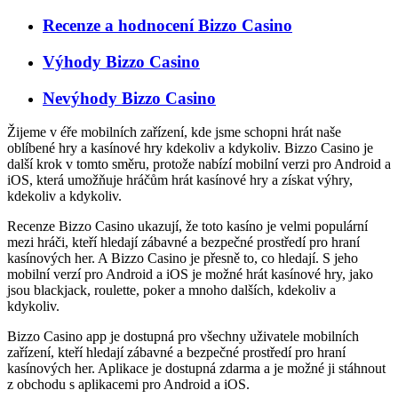
Recenze a hodnocení Bizzo Casino
Výhody Bizzo Casino
Nevýhody Bizzo Casino
Žijeme v éře mobilních zařízení, kde jsme schopni hrát naše
oblíbené hry a kasínové hry kdekoliv a kdykoliv. Bizzo Casino je
další krok v tomto směru, protože nabízí mobilní verzi pro Android a
iOS, která umožňuje hráčům hrát kasínové hry a získat výhry,
kdekoliv a kdykoliv.
Recenze Bizzo Casino ukazují, že toto kasíno je velmi populární
mezi hráči, kteří hledají zábavné a bezpečné prostředí pro hraní
kasínových her. A Bizzo Casino je přesně to, co hledají. S jeho
mobilní verzí pro Android a iOS je možné hrát kasínové hry, jako
jsou blackjack, roulette, poker a mnoho dalších, kdekoliv a
kdykoliv.
Bizzo Casino app je dostupná pro všechny uživatele mobilních
zařízení, kteří hledají zábavné a bezpečné prostředí pro hraní
kasínových her. Aplikace je dostupná zdarma a je možné ji stáhnout
z obchodu s aplikacemi pro Android a iOS.