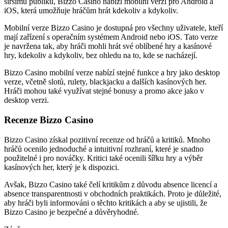
širšímu publiku, Bizzo Casino nabízí mobilní verzi pro Android a
iOS, která umožňuje hráčům hrát kdekoliv a kdykoliv.
Mobilní verze Bizzo Casino je dostupná pro všechny uživatele, kteří
mají zařízení s operačním systémem Android nebo iOS. Tato verze
je navržena tak, aby hráči mohli hrát své oblíbené hry a kasínové
hry, kdekoliv a kdykoliv, bez ohledu na to, kde se nacházejí.
Bizzo Casino mobilní verze nabízí stejné funkce a hry jako desktop
verze, včetně slotů, rulety, blackjacku a dalších kasínových her.
Hráči mohou také využívat stejné bonusy a promo akce jako v
desktop verzi.
Recenze Bizzo Casino
Bizzo Casino získal pozitivní recenze od hráčů a kritiků. Mnoho
hráčů ocenilo jednoduché a intuitivní rozhraní, které je snadno
použitelné i pro nováčky. Kritici také ocenili šířku hry a výběr
kasínových her, který je k dispozici.
Avšak, Bizzo Casino také čelí kritikům z důvodu absence licencí a
absence transparentnosti v obchodních praktikách. Proto je důležité,
aby hráči byli informováni o těchto kritikách a aby se ujistili, že
Bizzo Casino je bezpečné a důvěryhodné.