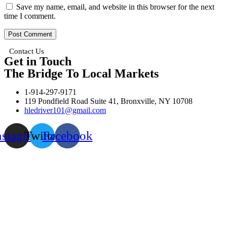
Save my name, email, and website in this browser for the next
time I comment.
Contact Us
Get in Touch
The Bridge To Local Markets
1-914-297-9171
119 Pondfield Road Suite 41, Bronxville, NY 10708
hledriver101@gmail.com
nstagram
Twitter
Facebook