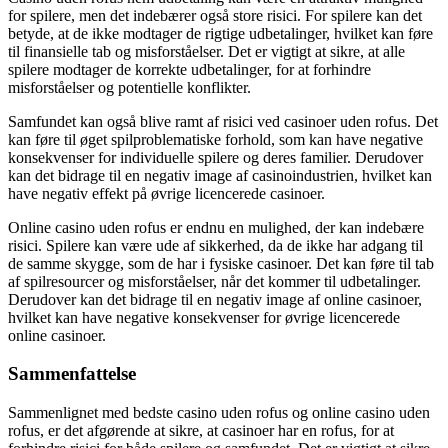
for spilere, men det indebærer også store risici. For spilere kan det
betyde, at de ikke modtager de rigtige udbetalinger, hvilket kan føre
til finansielle tab og misforståelser. Det er vigtigt at sikre, at alle
spilere modtager de korrekte udbetalinger, for at forhindre
misforståelser og potentielle konflikter.
Samfundet kan også blive ramt af risici ved casinoer uden rofus. Det
kan føre til øget spilproblematiske forhold, som kan have negative
konsekvenser for individuelle spilere og deres familier. Derudover
kan det bidrage til en negativ image af casinoindustrien, hvilket kan
have negativ effekt på øvrige licencerede casinoer.
Online casino uden rofus er endnu en mulighed, der kan indebære
risici. Spilere kan være ude af sikkerhed, da de ikke har adgang til
de samme skygge, som de har i fysiske casinoer. Det kan føre til tab
af spilresourcer og misforståelser, når det kommer til udbetalinger.
Derudover kan det bidrage til en negativ image af online casinoer,
hvilket kan have negative konsekvenser for øvrige licencerede
online casinoer.
Sammenfattelse
Sammenlignet med bedste casino uden rofus og online casino uden
rofus, er det afgørende at sikre, at casinoer har en rofus, for at