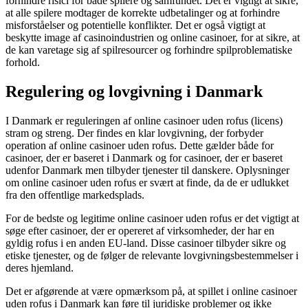
forhindre risici for både spilere og samfundet. Det er vigtigt at sikre,
at alle spilere modtager de korrekte udbetalinger og at forhindre
misforståelser og potentielle konflikter. Det er også vigtigt at
beskytte image af casinoindustrien og online casinoer, for at sikre, at
de kan varetage sig af spilresourcer og forhindre spilproblematiske
forhold.
Regulering og lovgivning i Danmark
I Danmark er reguleringen af online casinoer uden rofus (licens)
stram og streng. Der findes en klar lovgivning, der forbyder
operation af online casinoer uden rofus. Dette gælder både for
casinoer, der er baseret i Danmark og for casinoer, der er baseret
udenfor Danmark men tilbyder tjenester til danskere. Oplysninger
om online casinoer uden rofus er svært at finde, da de er udlukket
fra den offentlige markedsplads.
For de bedste og legitime online casinoer uden rofus er det vigtigt at
søge efter casinoer, der er opereret af virksomheder, der har en
gyldig rofus i en anden EU-land. Disse casinoer tilbyder sikre og
etiske tjenester, og de følger de relevante lovgivningsbestemmelser i
deres hjemland.
Det er afgørende at være opmærksom på, at spillet i online casinoer
uden rofus i Danmark kan føre til juridiske problemer og ikke