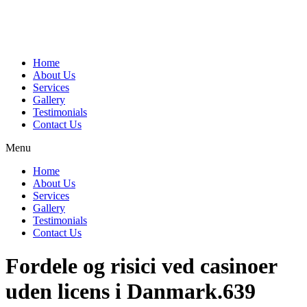
Home
About Us
Services
Gallery
Testimonials
Contact Us
Menu
Home
About Us
Services
Gallery
Testimonials
Contact Us
Fordele og risici ved casinoer
uden licens i Danmark.639