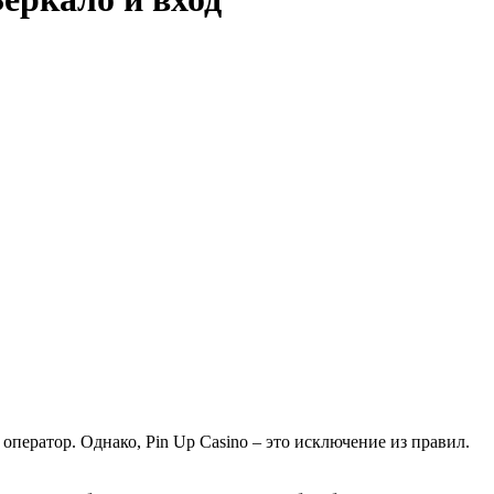
ператор. Однако, Pin Up Casino – это исключение из правил.