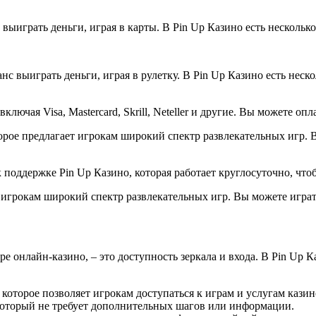
ыиграть деньги, играя в карты. В Pin Up Казино есть несколько 
анс выиграть деньги, играя в рулетку. В Pin Up Казино есть неско
ключая Visa, Mastercard, Skrill, Neteller и другие. Вы можете о
торое предлагает игрокам широкий спектр развлекательных игр. 
к поддержке Pin Up Казино, которая работает круглосуточно, ч
т игрокам широкий спектр развлекательных игр. Вы можете игра
 онлайн-казино, – это доступность зеркала и входа. В Pin Up Ка
, которое позволяет игрокам доступаться к играм и услугам кази
 который не требует дополнительных шагов или информации.