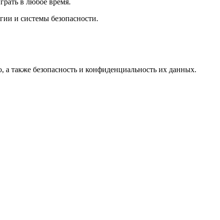
играть в любое время.
гии и системы безопасности.
о, а также безопасность и конфиденциальность их данных.