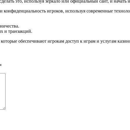
сделать это, используя зеркало или официальный сайт, и начать 
 и конфиденциальность игроков, используя современные техноло
ничества.
х и транзакций.
, которые обеспечивают игрокам доступ к играм и услугам казин
*