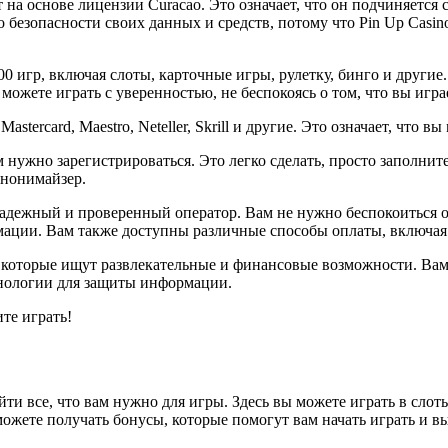
 на основе лицензии Curacao. Это означает, что он подчиняется
 о безопасности своих данных и средств, потому что Pin Up Cas
00 игр, включая слоты, карточные игры, рулетку, бинго и другие
можете играть с уверенностью, не беспокоясь о том, что вы игр
tercard, Maestro, Neteller, Skrill и другие. Это означает, что в
м нужно зарегистрироваться. Это легко сделать, просто заполнит
анонимайзер.
надежный и проверенный оператор. Вам не нужно беспокоиться о
и. Вам также доступны различные способы оплаты, включая Visa, 
, которые ищут развлекательные и финансовые возможности. Вам
ехнологии для защиты информации.
те играть!
йти все, что вам нужно для игры. Здесь вы можете играть в слот
можете получать бонусы, которые помогут вам начать играть и в