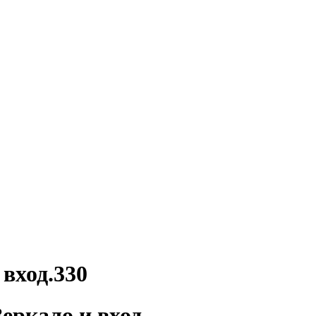
вход.330
еркало и вход