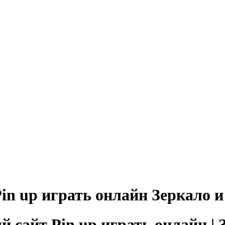
n up играть онлайн Зеркало и 
сайт Pin up играть онлайн | З