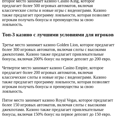
Второе место занимает казино Casino King, которое
предлагает более 500 игровых автоматов, включая
классические слоты и новые игры с видеоиграми. Казино
также предлагает программу лояльности, которая позволяет
игрокам получать бонусы и преимущества за свою
лояльность.
Топ-3 казино с лучшими условиями для игроков
Третье место занимает казино Golden Lion, которое предлагает
более 300 игровых автоматов, включая слоты с высокими
джекпотами. Казино также предлагает привлекательные
бонусы, включая 200% бонус на первое депозит до 200 евро.
Четвертое место занимает казино Casino Empire, которое
предлагает более 200 игровых автоматов, включая
классические слоты и новые игры с видеоиграми. Казино
также предлагает программу лояльности, которая позволяет
игрокам получать бонусы и преимущества за свою
лояльность.
Пятое место занимает казино Royal Vegas, которое предлагает
более 150 игровых автоматов, включая слоты с высокими
джекпотами. Казино также предлагает привлекательные
бонусы, включая 150% бонус на первое депозит до 150 евро.