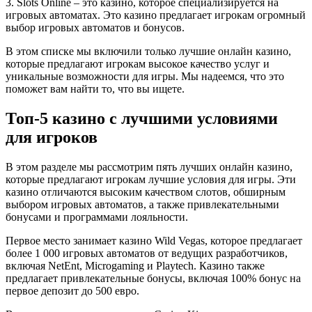
3. Slots Online – это казино, которое специализируется на
игровых автоматах. Это казино предлагает игрокам огромный
выбор игровых автоматов и бонусов.
В этом списке мы включили только лучшие онлайн казино,
которые предлагают игрокам высокое качество услуг и
уникальные возможности для игры. Мы надеемся, что это
поможет вам найти то, что вы ищете.
Топ-5 казино с лучшими условиями
для игроков
В этом разделе мы рассмотрим пять лучших онлайн казино,
которые предлагают игрокам лучшие условия для игры. Эти
казино отличаются высоким качеством слотов, обширным
выбором игровых автоматов, а также привлекательными
бонусами и программами лояльности.
Первое место занимает казино Wild Vegas, которое предлагает
более 1 000 игровых автоматов от ведущих разработчиков,
включая NetEnt, Microgaming и Playtech. Казино также
предлагает привлекательные бонусы, включая 100% бонус на
первое депозит до 500 евро.