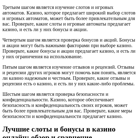
Третьим шагом является изучение слотов и игровых
автоматов. Казино, которое предлагает широкий выбор слотов
и игровых автоматов, может быть более привлекательным для
вас. Проверьте, какие слоты и игровые автоматы предлагает
казино, и есть ли у них бонусы и акции.
Четвертым шагом является проверка бонусов и акций. Бонусы
и акции могут быть важными факторами при выборе казино.
Проверьте, какие бонусы и акции предлагает казино, и есть ли
у них ограничения на использование.
Пятым шагом является изучение отзывов и рецензий. Отзывы
и рецензии других игроков могут помочь вам понять, является
ли казино надежным и честным. Проверьте, какие отзывы и
рецензии есть о казино, и есть ли у них какие-либо проблемы.
Шестым шагом является проверка безопасности и
конфиденциальности. Казино, которое обеспечивает
безопасность и конфиденциальность своих игроков, может
быть более привлекательным для вас. Проверьте, какие меры
безопасности и конфиденциальности предлагает казино.
Лучшие слоты и бонусы в казино
онлайн: обзор и сравнение