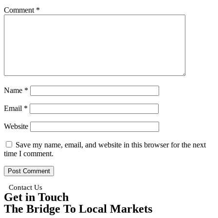
Comment
*
Name
*
Email
*
Website
Save my name, email, and website in this browser for the next
time I comment.
Contact Us
Get in Touch
The Bridge To Local Markets