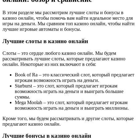
В этом разделе мы рассмотрим лучшие слоты и бонусы в
казино онлайн, чтобы помочь вам найти идеальное место для
игры на деньги. Мы сравним топ казино онлайн, чтобы найти
лучшие игровые автоматы и бонусы.
Лучшие слоты в казино онлайн
Слоты – это сердце любого казино онлайн. Мы будем
рассматривать лучшие слоты, которые предлагают казино
онлайн. Некоторые из них включают в себя:
Book of Ra – это классический слот, который предлагает
игрокам возможность играть на деньги.
Starburst – это слот, который предлагает игрокам
возможность играть на деньги и выиграть большие
суммы.
Mega Moolah – это слот, который предлагает игрокам
возможность играть на деньги и выиграть миллионы.
Кроме того, мы будем рассматривать и другие слоты, которые
предлагают казино онлайн.
Лучшие бонусы в казино онлайн